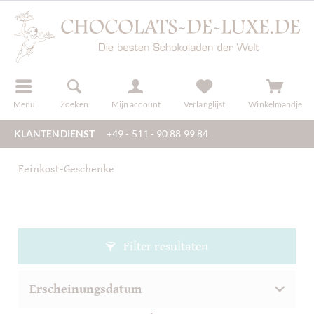
f
registreren
Menu
Zoeken
Mijn account
Verlanglijst
Winkelmandje
KLANTENDIENST
+49 - 511 - 90 88 99 84
Feinkost-Geschenke
Filter resultaten