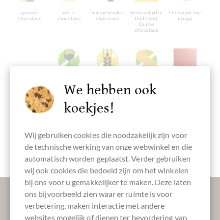
gevulde
witte
handgemaakte
Vervaardigd in
Chocolade met
chocolade
chocolade
chocolade
Duitsland,
mango
Duitse
chocolade
Chocolade met
alcoholvrij
glutenvrij
nootvrij
Verpakking
We hebben ook
passievrucht
rood
koekjes!
Wij gebruiken cookies die noodzakelijk zijn voor
Chocolade
de technische werking van onze webwinkel en die
Paaseitjes
automatisch worden geplaatst. Verder gebruiken
wij ook cookies die bedoeld zijn om het winkelen
bij ons voor u gemakkelijker te maken. Deze laten
Laat ons uw inbox verzoeten:
ons bijvoorbeeld zien waar er ruimte is voor
verbetering, maken interactie met andere
websites mogelijk of dienen ter bevordering van