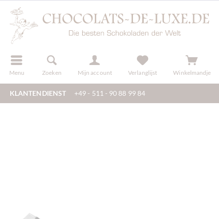
f
registreren
Menu
Zoeken
Mijn account
Verlanglijst
Winkelmandje
KLANTENDIENST
+49 - 511 - 90 88 99 84