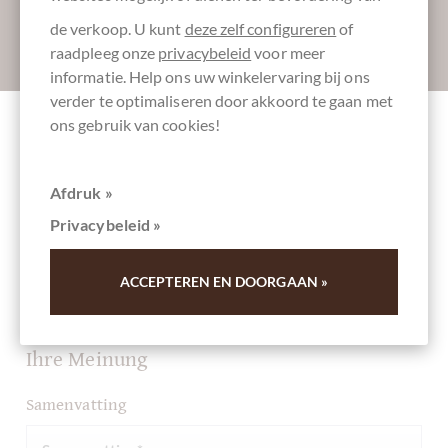
de verkoop. U kunt
deze zelf configureren
of
Absenden
raadpleeg onze
privacybeleid
voor meer
informatie. Help ons uw winkelervaring bij ons
verder te optimaliseren door akkoord te gaan met
ons gebruik van cookies!
Andere klanten beoordeelden Schokoladen
Osterei Mango Passionsfrucht in weißer
Afdruk »
Schokolade
Privacybeleid »
Schrijf het eerste overzicht en help andere klanten. Dank
ACCEPTEREN EN DOORGAAN »
u voor uw steun.
Ihre Meinung
Samenvatting