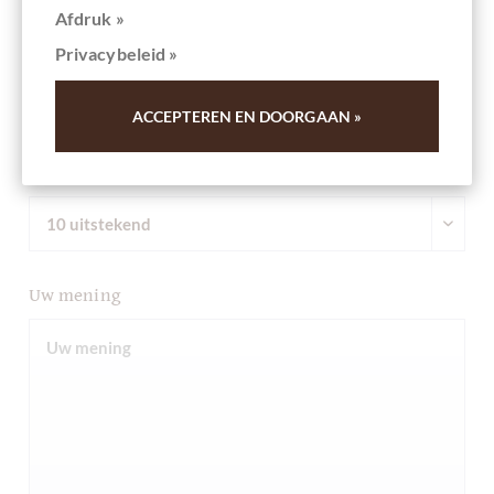
Ihre Meinung
Afdruk »
Privacybeleid »
Samenvatting
ACCEPTEREN EN DOORGAAN »
Commentaar
Uw mening