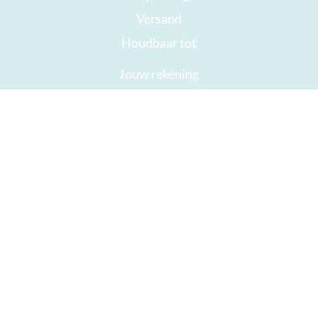
Versand
Houdbaar tot
Jouw rekening
AGB
Herroepingsrecht
privacy
Sitemap
Onderscheidingen
Öffnungszeiten
Impressum
Goede chocolade
Haast je