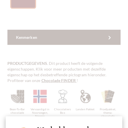
Kenmerken
PRODUCTGEGEVENS
. Dit product heeft de volgende
eigenschappen. Klik voor meer producten met dezelfde
eigenschap op het desbetreffende pictogram hieronder.
Profiteer van onze
Chocolade FINDER
!
Bean-To-Bar
Vervaardigd in
Chocolatiers
Landen Pakket
Proefpakket,
chocolade
Noorwegen,
Box
thema-
Noorse
chocolade
chocolade
proefdoosje