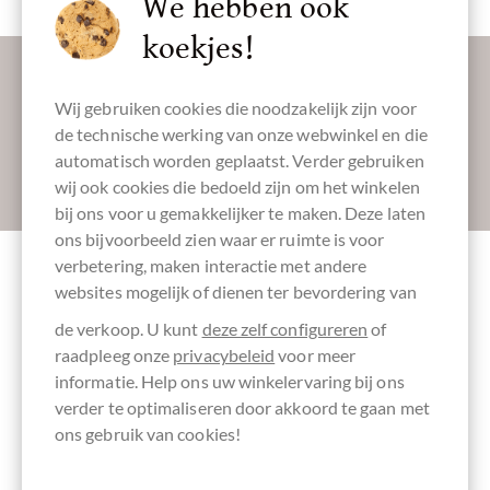
We hebben ook
koekjes!
Laat ons uw inbox verzoeten:
Wij gebruiken cookies die noodzakelijk zijn voor
de technische werking van onze webwinkel en die
automatisch worden geplaatst. Verder gebruiken
Absenden
wij ook cookies die bedoeld zijn om het winkelen
bij ons voor u gemakkelijker te maken. Deze laten
ons bijvoorbeeld zien waar er ruimte is voor
verbetering, maken interactie met andere
websites mogelijk of dienen ter bevordering van
Andere klanten beoordeelden Nordic
Edition Schokoladen Probierset
de verkoop. U kunt
deze zelf configureren
of
raadpleeg onze
privacybeleid
voor meer
informatie. Help ons uw winkelervaring bij ons
Schrijf het eerste overzicht en help andere klanten. Dank
verder te optimaliseren door akkoord te gaan met
u voor uw steun.
ons gebruik van cookies!