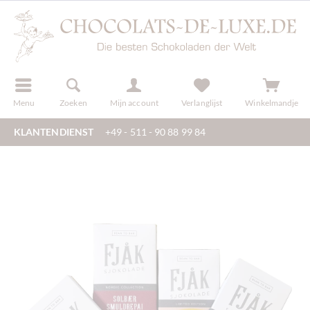
f
registreren
Menu
Zoeken
Mijn account
Verlanglijst
Winkelmandje
KLANTENDIENST
+49 - 511 - 90 88 99 84
🇴