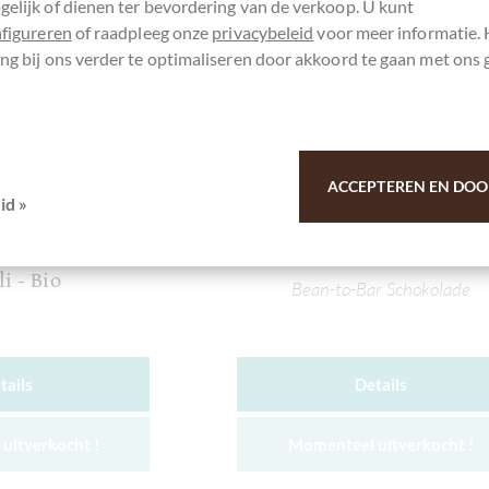
elijk of dienen ter bevordering van de verkoop. U kunt
nfigureren
of raadpleeg onze
privacybeleid
voor meer informatie.
ng bij ons verder te optimaliseren door akkoord te gaan met ons 
ACCEPTEREN EN DOO
jokolade
Fjak Sjokolade
id »
nia 70%
Thailand 85% dunkle
hokolade Kokoa
Schokolade Chanthabur
i - Bio
Bean-to-Bar Schokolade
tails
Details
uitverkocht !
Momenteel uitverkocht !