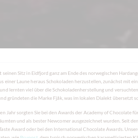
t seinen Sitz in Eidfjord ganz am Ende des norwegischen Hardang
s einer Laune heraus Schokoladen herzustellen, zunächst mit ei
und lernten viel über die Schokoladenherstellung und versucht
nd gründeten die Marke Fjåk, was im lokalen Dialekt übersetzt so v
en Jahr sorgten Sie bei den Awards der Academy of Chocolate für 
äumten und als bester Newcomer ausgezeichnet wurden. Seit dem
Taste Award oder bei den International Chocolate Awards. Unsere
aten, wie
Brunost
, dem typisch norwegischen karamellisierten K