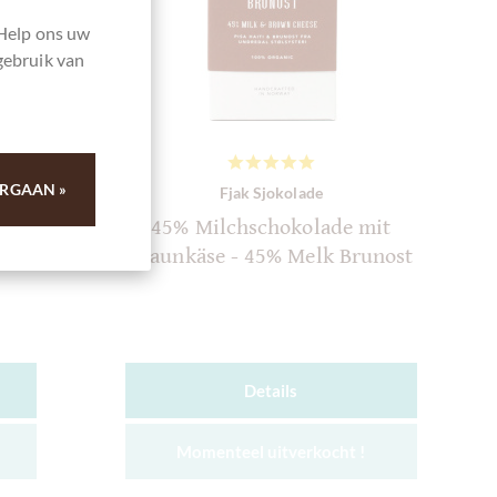
 Help ons uw
gebruik van
RGAAN »
Fjak Sjokolade
45% Milchschokolade mit
i
Braunkäse - 45% Melk Brunost
Details
Momenteel uitverkocht !