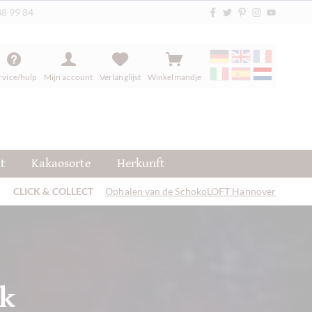
88 99 84
rvice/hulp
Mijn account
Verlanglijst
Winkelmandje
t
Kakaosorte
Herkunft
CLICK & COLLECT
Ophalen van de SchokoLOFT Hannover
ck