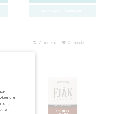
Momenteel uitverkocht !
Vergelijken
Onthouden
nze
okies die
en ons
dere