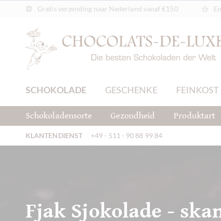
Gratis verzending naar Nederland vanaf €150
En
SCHOKOLADE
GESCHENKE
FEINKOST
Schokoladensorte
Gezondheid
Produktart
KLANTENDIENST
+49 - 511 - 90 88 99 84
Fjak Sjokolade - sk