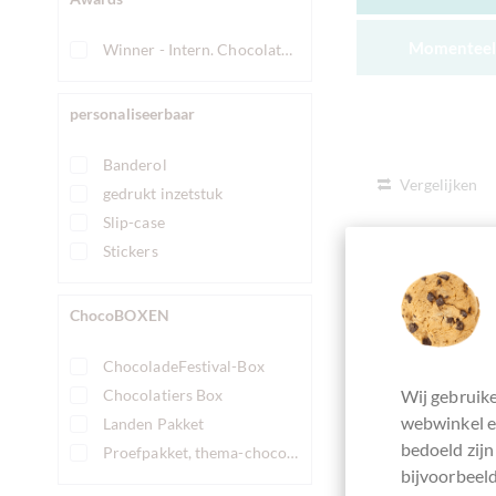
Momenteel 
Winner - Intern. Chocolate Awards
personaliseerbaar
Banderol
Vergelijken
gedrukt inzetstuk
Slip-case
Stickers
ChocoBOXEN
ChocoladeFestival-Box
Chocolatiers Box
Wij gebruike
webwinkel en
Landen Pakket
bedoeld zijn
Proefpakket, thema-chocolade proefdoosje
bijvoorbeeld