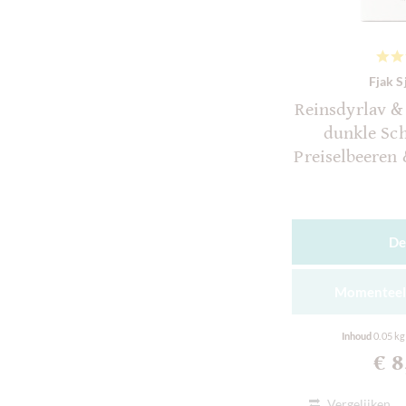
Fjak S
Reinsdyrlav &
dunkle Sc
Preiselbeeren 
De
Momenteel 
Inhoud
0.05 k
€ 
Vergelijken