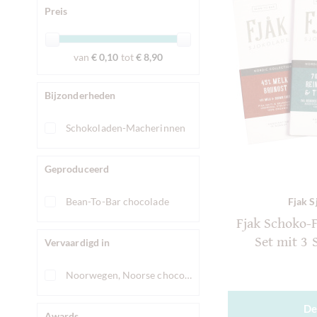
Preis
van
€ 0,10
tot
€ 8,90
Bijzonderheden
Schokoladen-Macherinnen
Geproduceerd
Bean-To-Bar chocolade
Fjak S
Fjak Schoko-F
Set mit 3
Vervaardigd in
Noorwegen, Noorse chocolade
De
Awards