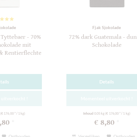
jokolade
Fjak Sjokolade
 Tyttebaer - 70%
72% dark Guatemala - dun
hokolade mit
Schokolade
& Rentierflechte
tails
Details
uitverkocht !
Momenteel uitverkocht !
g
(€ 176,00 * / 1 kg)
Inhoud
0.05 kg
(€ 176,00 * / 1 kg)
8,80
€ 8,80
*
*
Onthouden
Vergelijken
Onthouden