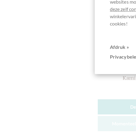
websites mog
deze zelf co
winkelervari
cookies!
Afdruk »
Fjak S
Privacybele
Tanza
Zartbittersc
Kamil
De
Momenteel 