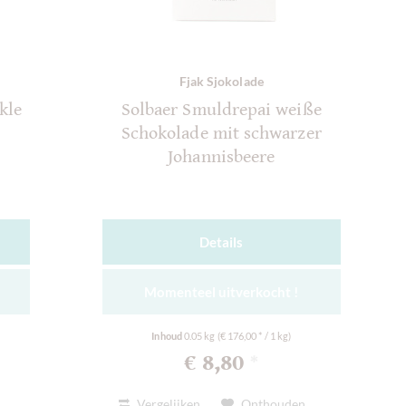
Fjak Sjokolade
kle
Solbaer Smuldrepai weiße
Schokolade mit schwarzer
Johannisbeere
Details
Momenteel uitverkocht !
Inhoud
0.05 kg
(€ 176,00 * / 1 kg)
€ 8,80
*
Vergelijken
Onthouden