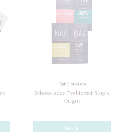
Fjak Sjokolade
den
Schokoladen Probierset Single
Origin
Details