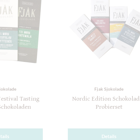
jokolade
Fjak Sjokolade
estival Tasting
Nordic Edition Schokola
 Schokoladen
Probierset
tails
Details