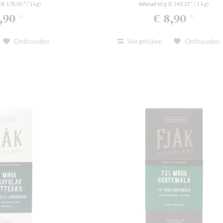
g
(€ 178,00 * / 1 kg)
Inhoud
60 g
(€ 148,33 * / 1 kg)
8,90
€ 8,90
*
*
Onthouden
Vergelijken
Onthouden