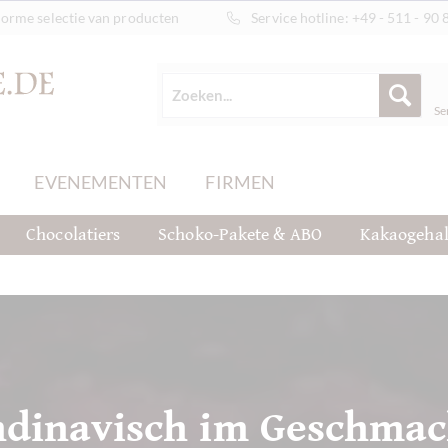
orme selectie van producten
Service hotline:
+49 - 511 - 90 
Se
EVENEMENTEN
FIRMEN
Chocolatiers
Schoko-Pakete & ABO
Kakaogehal
andinavisch im Geschma