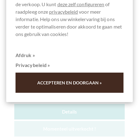
de verkoop. U kunt
deze zelf configureren
of
raadpleeg onze
privacybeleid
voor meer
informatie. Help ons uw winkelervaring bij ons
verder te optimaliseren door akkoord te gaan met
ons gebruik van cookies!
Afdruk »
chocolats-de-luxe.de
Privacybeleid »
Pure chocolade in de proeverijset (Editie
Juli 2025)
ACCEPTEREN EN DOORGAAN »
met uitleg door Michaela Schupp (in het Duits)
Details
Momenteel uitverkocht !