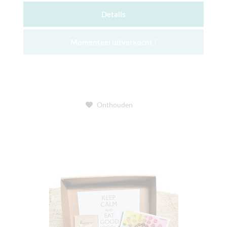
Details
Momenteel uitverkocht !
Onthouden