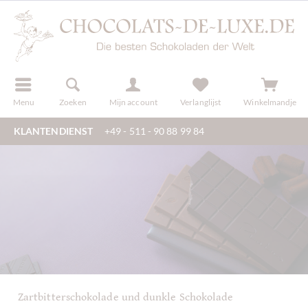
f
registreren
Menu
Zoeken
Mijn account
Verlanglijst
Winkelmandje
KLANTENDIENST
+49 - 511 - 90 88 99 84
Zartbitterschokolade und dunkle Schokolade