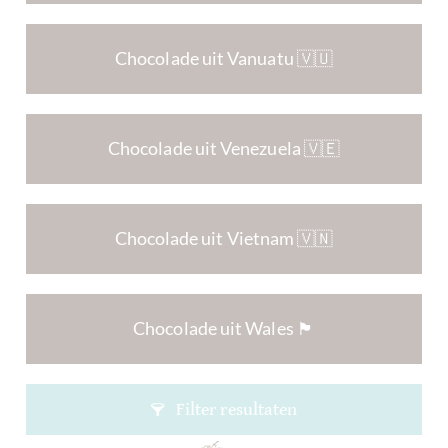
Chocolade uit Vanuatu 🇻🇺
Chocolade uit Venezuela 🇻🇪
Chocolade uit Vietnam 🇻🇳
Chocolade uit Wales 🏴󠁧󠁢󠁷󠁬󠁳󠁿
Filter resultaten