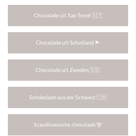
Chocolade uit Sao Tomé 🇸🇹
Chocolade uit Schotland 🏴󠁧󠁢󠁳󠁣󠁴󠁿
Chocolade uit Zweden 🇸🇪
Schokolade aus der Schweiz 🇨🇭
Scandinavische chocolade 🦌