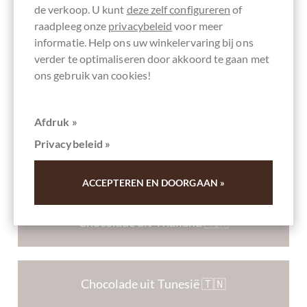
de verkoop. U kunt
deze zelf configureren
of
raadpleeg onze
privacybeleid
voor meer
Chocolade uit Tanzania 🇹🇿
informatie. Help ons uw winkelervaring bij ons
verder te optimaliseren door akkoord te gaan met
ons gebruik van cookies!
Chocolade uit Trinidad en Tobago 🇹🇹
Afdruk »
Privacybeleid »
Chocolade uit Tsjechië 🇨🇿
ACCEPTEREN EN DOORGAAN »
Chocolade uit Thailand 🇹🇭
Chocolade uit Tunesië 🇹🇳