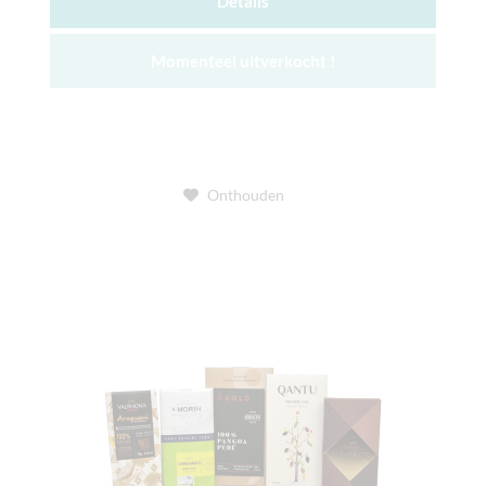
Details
Momenteel uitverkocht !
Onthouden