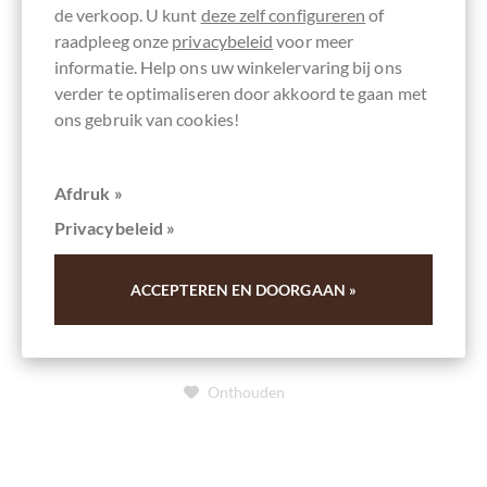
Krak Chocolade
de verkoop. U kunt
deze zelf configureren
of
Probierset mit 3 ausgezeichneten
raadpleeg onze
privacybeleid
voor meer
Schokoladen zum Schoko-Festival von
informatie. Help ons uw winkelervaring bij ons
verder te optimaliseren door akkoord te gaan met
Krak Chocolade
ons gebruik van cookies!
Mit Erläuterungen von Mark Schimmel persönlich
Afdruk »
Details
Privacybeleid »
Momenteel uitverkocht !
ACCEPTEREN EN DOORGAAN »
Onthouden