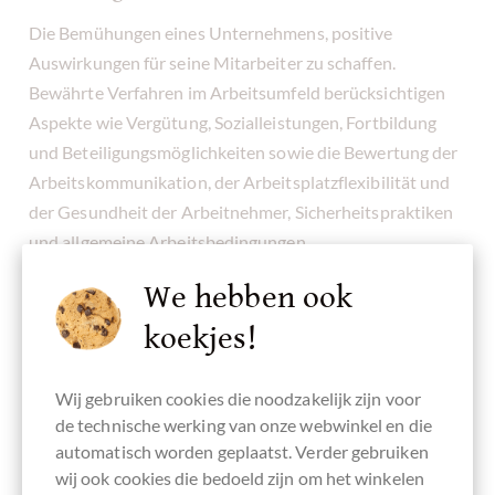
Die Bemühungen eines Unternehmens, positive
Auswirkungen für seine Mitarbeiter zu schaffen.
Bewährte Verfahren im Arbeitsumfeld berücksichtigen
Aspekte wie Vergütung, Sozialleistungen, Fortbildung
und Beteiligungsmöglichkeiten sowie die Bewertung der
Arbeitskommunikation, der Arbeitsplatzflexibilität und
der Gesundheit der Arbeitnehmer, Sicherheitspraktiken
und allgemeine Arbeitsbedingungen.
We hebben ook
Kunden
koekjes!
Wie ein Unternehmen seinen Kunden dient und
Produkte oder Dienstleistungen anbietet, die dem
Wij gebruiken cookies die noodzakelijk zijn voor
Allgemeinwohl dienen. Mit Best Practices wird
de technische werking van onze webwinkel en die
untersucht, ob ein Unternehmen einen Mehrwert für das
automatisch worden geplaatst. Verder gebruiken
Leben seiner Kunden schafft, indem es wichtige
wij ook cookies die bedoeld zijn om het winkelen
Dienstleistungen wie Bildung, Gesundheitsfürsorge und