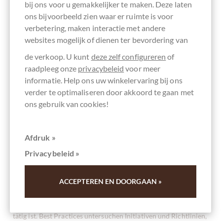
bij ons voor u gemakkelijker te maken. Deze laten
Finanzmanagement anbietet und sich für ethisches
ons bijvoorbeeld zien waar er ruimte is voor
Marketing, Datenschutz und -sicherheit sowie Feedback-
verbetering, maken interactie met andere
Kanäle einsetzt.
websites mogelijk of dienen ter bevordering van
de verkoop. U kunt
deze zelf configureren
of
Umwelt
raadpleeg onze
privacybeleid
voor meer
informatie. Help ons uw winkelervaring bij ons
Wie ein Unternehmen auf einen nachhaltigeren und
regenerativeren Planeten hinarbeitet, indem es seinen
verder te optimaliseren door akkoord te gaan met
ökologischen Fußabdruck verkleinert und die Auswirkungen
ons gebruik van cookies!
auf Luft, Klima, Wasser, Land und Artenvielfalt in den
Mittelpunkt seiner Geschäftspraktiken stellt. In diesem
Abschnitt werden die Auswirkungen der Anlagen, Materialien,
Afdruk »
Emissionen, des Ressourcen- und Energieverbrauchs sowie der
Transport-/Vertriebskanäle und der Umweltauswirkungen der
Privacybeleid »
Lieferkette eines Unternehmens untersucht.
Gemeinschaft
ACCEPTEREN EN DOORGAAN »
Wie ein Unternehmen zum wirtschaftlichen und sozialen
Wohlergehen der ganzen Gemeinschaft beiträgt, in denen es
tätig ist. Best Practices untersuchen Initiativen und Richtlinien,