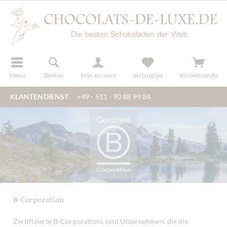
f
registreren
Menu
Zoeken
Mijn account
Verlanglijst
Winkelmandje
KLANTENDIENST
+49 - 511 - 90 88 99 84
B-Corporation
Zertifizierte B-Corporations sind Unternehmen, die die