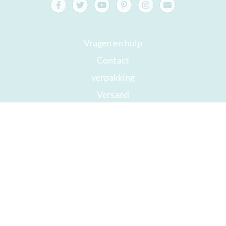
Vragen en hulp
Contact
verpakking
Versand
Houdbaar tot
Jouw rekening
AGB
Herroepingsrecht
privacy
Sitemap
Onderscheidingen