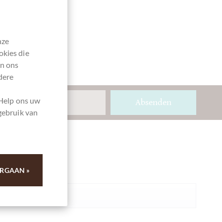
nze
okies die
en ons
dere
 Help ons uw
Absenden
gebruik van
Ihre Meinung
RGAAN »
Samenvatting