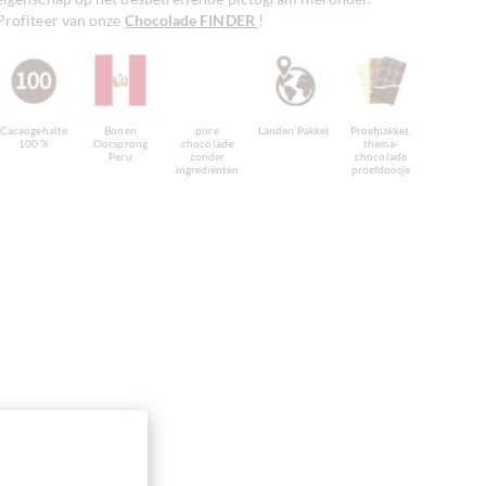
Profiteer van onze
Chocolade FINDER
!
Cacaogehalte
Bonen
pure
Landen Pakket
Proefpakket,
100 %
Oorsprong
chocolade
thema-
Peru
zonder
chocolade
ingrediënten
proefdoosje