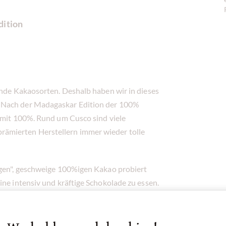
dition
ende Kakaosorten. Deshalb haben wir in dieses
 Nach der Madagaskar Edition der 100%
n mit 100%. Rund um Cusco sind viele
ämierten Herstellern immer wieder tolle
igen", geschweige 100%igen Kakao probiert
ine intensiv und kräftige Schokolade zu essen.
einsten Ausdruck des Geschmacks der Bohne
emeinen von den erfahreneren 100%igen Kakao-