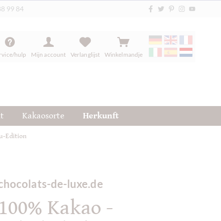
88 99 84
rvice/hulp
Mijn account
Verlanglijst
Winkelmandje
t
Kakaosorte
Herkunft
u-Edition
chocolats-de-luxe.de
100% Kakao -