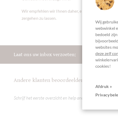
Wir empfehlen wir Ihnen daher, erst jeweils ein klei
zergehen zu lassen.
Wij gebruike
webwinkel en
bedoeld zijn
bijvoorbeeld
websites mog
deze zelf co
Laat ons uw inbox verzoeten:
winkelervari
cookies!
Andere klanten beoordeelden 100% Kakao - 
Afdruk »
Privacybele
Schrijf het eerste overzicht en help andere klanten. Dank 