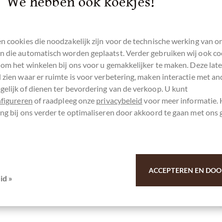
We hebben ook koekjes!
nes Stück abzubrechen und es auf der Zunge
n cookies die noodzakelijk zijn voor de technische werking van o
 die automatisch worden geplaatst. Verder gebruiken wij ook co
 om het winkelen bij ons voor u gemakkelijker te maken. Deze lat
 zien waar er ruimte is voor verbetering, maken interactie met an
elijk of dienen ter bevordering van de verkoop. U kunt
nfigureren
of raadpleeg onze
privacybeleid
voor meer informatie.
ng bij ons verder te optimaliseren door akkoord te gaan met ons 
Schokoladen-Kollektion Peru-Edition
ACCEPTEREN EN DOO
id »
u voor uw steun.