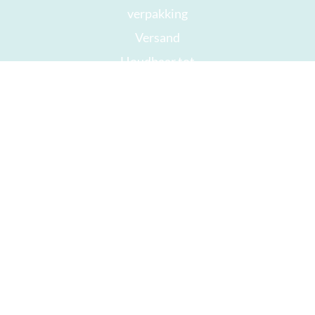
verpakking
Versand
Houdbaar tot
Jouw rekening
AGB
Herroepingsrecht
privacy
Sitemap
Onderscheidingen
Öffnungszeiten
Impressum
Goede chocolade