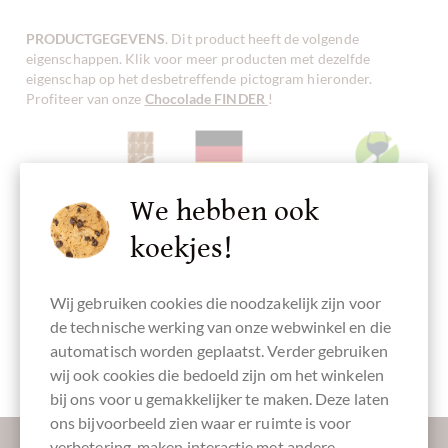
PRODUCTGEGEVENS
. Dit product heeft de volgende
eigenschappen. Klik voor meer producten met dezelfde
eigenschap op het desbetreffende pictogram hieronder.
Profiteer van onze
Chocolade FINDER
!
Marsepein
melkchocolade
Vervaardigd in
Chocolade met
alcoholvrij
We hebben ook
Duitsland,
marsepein
Duitse
chocolade
koekjes!
Wij gebruiken cookies die noodzakelijk zijn voor
de technische werking van onze webwinkel en die
ohne
palmolievrij
Verpakking
Chocolade
automatisch worden geplaatst. Verder gebruiken
Konservierungsstoffe
oranje
wij ook cookies die bedoeld zijn om het winkelen
bij ons voor u gemakkelijker te maken. Deze laten
ons bijvoorbeeld zien waar er ruimte is voor
Laat ons uw inbox verzoeten:
verbetering, maken interactie met andere