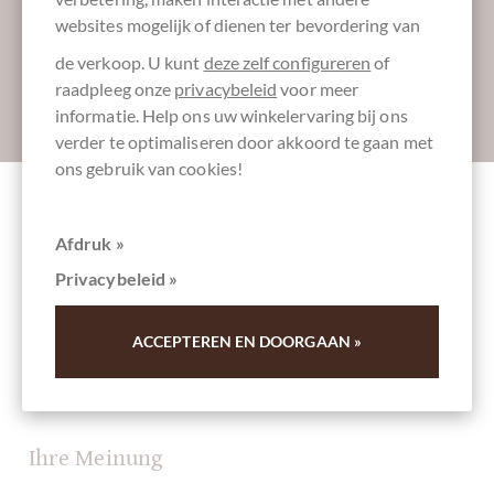
websites mogelijk of dienen ter bevordering van
de verkoop. U kunt
deze zelf configureren
of
raadpleeg onze
privacybeleid
voor meer
Absenden
informatie. Help ons uw winkelervaring bij ons
verder te optimaliseren door akkoord te gaan met
ons gebruik van cookies!
Andere klanten beoordeelden 8
Afdruk »
Marzipanpralinen im Würfel - Rixdorfer
Privacybeleid »
Glückswürfel
ACCEPTEREN EN DOORGAAN »
Schrijf het eerste overzicht en help andere klanten. Dank
u voor uw steun.
Ihre Meinung