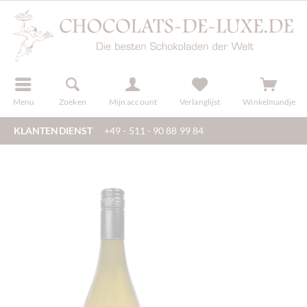
f
registreren
Menu
Zoeken
Mijn account
Verlanglijst
Winkelmandje
KLANTENDIENST
+49 - 511 - 90 88 99 84