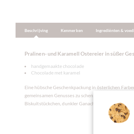
Beschrijving
Kenmerken
Ingrediënten & voe
Pralinen- und Karamell Ostereier in süßer G
handgemaakte chocolade
Chocolade met karamel
Eine hübsche Geschenkpackung in österlichen Farben
gemeinsamen Genusses zu schenken. Ein Sortiment Eie
Biskuitstückchen, dunkler Ganache, dunkle und Voll