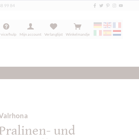
88 99 84
rvice/hulp
Mijn account
Verlanglijst
Winkelmandje
Valrhona
Pralinen- und