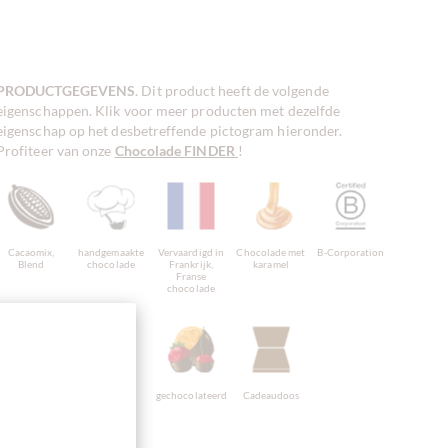
PRODUCTGEGEVENS
. Dit product heeft de volgende
eigenschappen. Klik voor meer producten met dezelfde
eigenschap op het desbetreffende pictogram hieronder.
Profiteer van onze
Chocolade FINDER
!
Cacaomix,
handgemaakte
Vervaardigd in
Chocolade met
B-Corporation
Blend
chocolade
Frankrijk,
karamel
Franse
chocolade
Verpakking
Chocolade
gechocolateerd
Cadeaudoos
geel
Paaseitjes