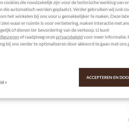
n cookies die noodzakelijk zijn voor de technische werking van o
 die automatisch worden geplaatst. Verder gebruiken wij ook co
 om het winkelen bij ons voor u gemakkelijker te maken. Deze lat
 zien waar er ruimte is voor verbetering, maken interactie met an
elijk of dienen ter bevordering van de verkoop. U kunt
nfigureren
of raadpleeg onze
privacybeleid
voor meer informatie.
ng bij ons verder te optimaliseren door akkoord te gaan met ons 
Karamell Ostereier in süßer
u voor uw steun.
ACCEPTEREN EN DOO
id »