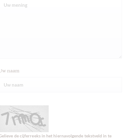
Uw naam
Gelieve de cijferreeks in het hiernavolgende tekstveld in te