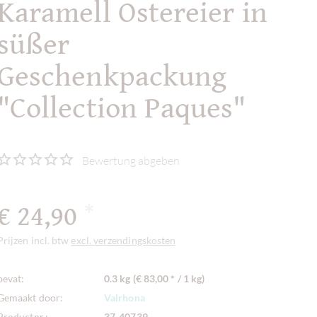
Karamell Ostereier in
süßer
Geschenkpackung
"Collection Paques"
Bewertung abgeben
€ 24,90
*
Prijzen incl. btw
excl. verzendingskosten
bevat:
0.3 kg (€ 83,00 * / 1 kg)
Gemaakt door:
Valrhona
Productnr.:
37-40739