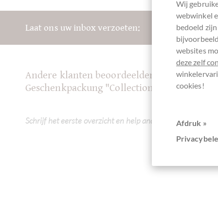
Wij gebruike
webwinkel en
bedoeld zijn
Laat ons uw inbox verzoeten:
bijvoorbeeld
websites mog
deze zelf co
winkelervari
Andere klanten beoordeelden Pralinen- und 
cookies!
Geschenkpackung "Collection Paques"
Schrijf het eerste overzicht en help andere klanten. Dank 
Afdruk »
Privacybele