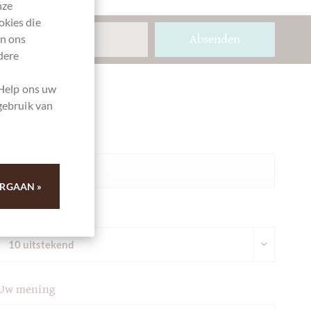
nze
okies die
en ons
Absenden
dere
 Help ons uw
gebruik van
Ihre Meinung
Samenvatting
RGAAN »
Commentaar
Uw mening