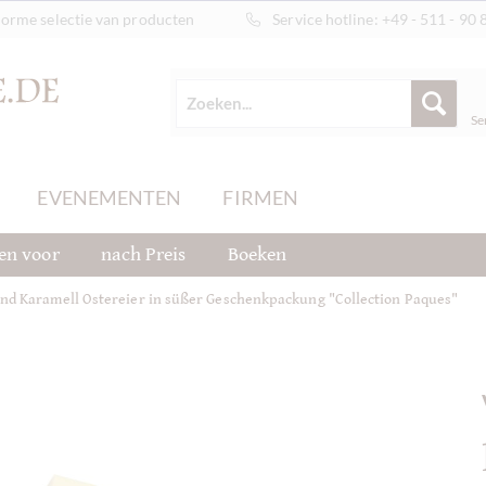
orme selectie van producten
Service hotline:
+49 - 511 - 90 
Se
EVENEMENTEN
FIRMEN
en voor
nach Preis
Boeken
und Karamell Ostereier in süßer Geschenkpackung "Collection Paques"