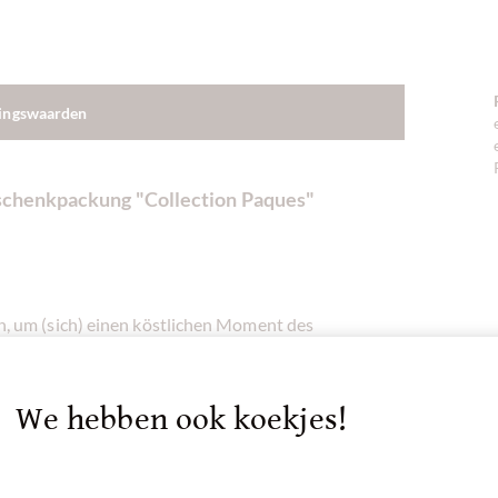
dingswaarden
eschenkpackung "Collection Paques"
, um (sich) einen köstlichen Moment des
r: Vollmilch-Praliné, „Nach Gianduja- Art“ mit
milchschokolade mit Karamellfüllung.
We hebben ook koekjes!