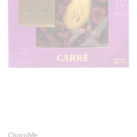
ChocoMe