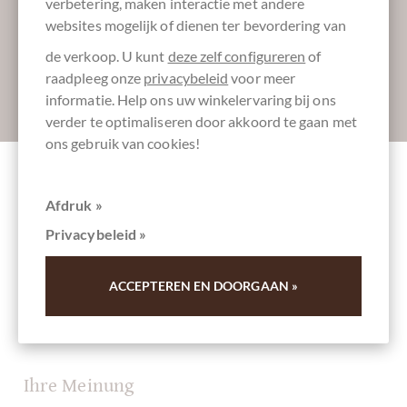
Laat ons uw inbox verzoeten:
verbetering, maken interactie met andere
websites mogelijk of dienen ter bevordering van
de verkoop. U kunt
deze zelf configureren
of
raadpleeg onze
privacybeleid
voor meer
informatie. Help ons uw winkelervaring bij ons
Absenden
verder te optimaliseren door akkoord te gaan met
ons gebruik van cookies!
Andere klanten beoordeelden
Afdruk »
Zartbitterschokolade 66% mit Sauerkirsch
Privacybeleid »
und goldenem Osterei
ACCEPTEREN EN DOORGAAN »
Schrijf het eerste overzicht en help andere klanten. Dank
u voor uw steun.
Ihre Meinung