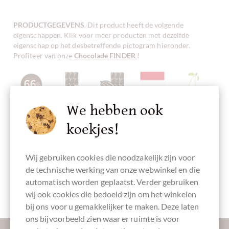
PRODUCTGEGEVENS
. Dit product heeft de volgende
eigenschappen. Klik voor meer producten met dezelfde
eigenschap op het desbetreffende pictogram hieronder.
Profiteer van onze
Chocolade FINDER
!
We hebben ook
Cacaogehalte
pure
Bean-To-Bar
Vervaardigd in
Chocolade met
66 %
chocolade
chocolade
Hongarije,
kers
Hongaarse
koekjes!
chocolade
Wij gebruiken cookies die noodzakelijk zijn voor
de technische werking van onze webwinkel en die
Verpakking
Chocoladerepen
Cadeaudoos
automatisch worden geplaatst. Verder gebruiken
paars
wij ook cookies die bedoeld zijn om het winkelen
bij ons voor u gemakkelijker te maken. Deze laten
ons bijvoorbeeld zien waar er ruimte is voor