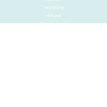
verpakking
Versand
Houdbaar tot
Jouw rekening
AGB
Herroepingsrecht
privacy
Sitemap
Onderscheidingen
Öffnungszeiten
Impressum
Goede chocolade