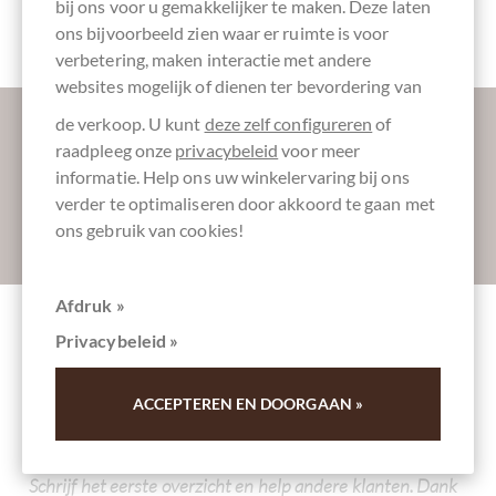
bij ons voor u gemakkelijker te maken. Deze laten
Eerlijk
verhandeld
ons bijvoorbeeld zien waar er ruimte is voor
verbetering, maken interactie met andere
websites mogelijk of dienen ter bevordering van
Laat ons uw inbox verzoeten:
de verkoop. U kunt
deze zelf configureren
of
raadpleeg onze
privacybeleid
voor meer
informatie. Help ons uw winkelervaring bij ons
verder te optimaliseren door akkoord te gaan met
ons gebruik van cookies!
Absenden
Afdruk »
Privacybeleid »
Andere klanten beoordeelden
Adventskalender Würfel mit Schokoladen
ACCEPTEREN EN DOORGAAN »
Minitäfelchen
Schrijf het eerste overzicht en help andere klanten. Dank