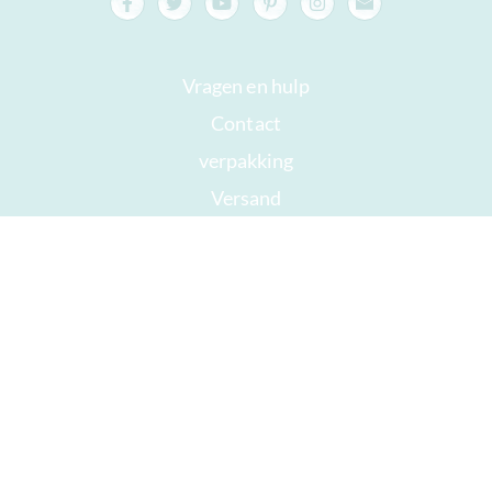
Vragen en hulp
Contact
verpakking
Versand
Houdbaar tot
Jouw rekening
AGB
Herroepingsrecht
privacy
Sitemap
Onderscheidingen