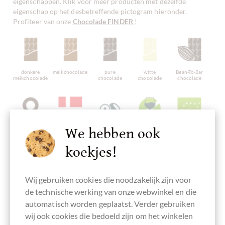
eigenschappen. Klik voor meer producten met dezelfde
eigenschap op het desbetreffende pictogram hieronder.
Profiteer van onze
Chocolade FINDER
!
donkere
melkchocolade
pure
witte
Bean-To-Bar
melkchocolade
chocolade
chocolade
chocolade
We hebben ook
Single Origin
Vervaardigd in
Chocolade met
alcoholvrij
Bio chocolade
Chocolade,
Denemarken,
hazelnoot,
DK-ÖKO-100
Enkele
Deense
hazelnootchocolade
koekjes!
Oorsprong
chocolade
Chocolade
Wij gebruiken cookies die noodzakelijk zijn voor
de technische werking van onze webwinkel en die
automatisch worden geplaatst. Verder gebruiken
Directe
Verpakking
Adventskalender
wij ook cookies die bedoeld zijn om het winkelen
handel,
kleurrijke
Chocolade