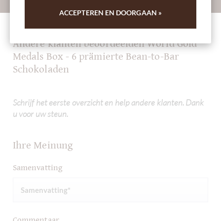
ACCEPTEREN EN DOORGAAN »
Andere klanten beoordeelden World Gold
Medals Box - 6 prämierte Bean-to-Bar
Schokoladen
Schrijf het eerste overzicht en help andere klanten. Dank
u voor uw steun.
Ihre Meinung
Samenvatting
Commentaar