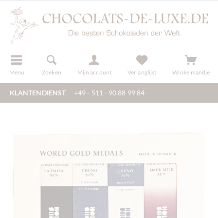
f
registreren
Menu
Zoeken
Mijn account
Verlanglijst
Winkelmandje
KLANTENDIENST
+49 - 511 - 90 88 99 84