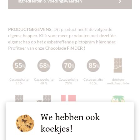
Ingrediënten & voedingswaarden
PRODUCTGEGEVENS
. Dit product heeft de volgende
eigenschappen. Klik voor meer producten met dezelfde
eigenschap op het desbetreffende pictogram hieronder.
Profiteer van onze
Chocolade FINDER
!
Cacaogehalte
Cacaogehalte
Cacaogehalte
Cacaogehalte
donkere
55 %
68 %
70 %
85 %
melkchocolade
We hebben ook
pure
Bean-To-Bar
Vervaardigd in
pure
palmolievrij
chocolade
chocolade
Denemarken,
chocolade
Deense
zonder
koekjes!
chocolade
ingrediënten