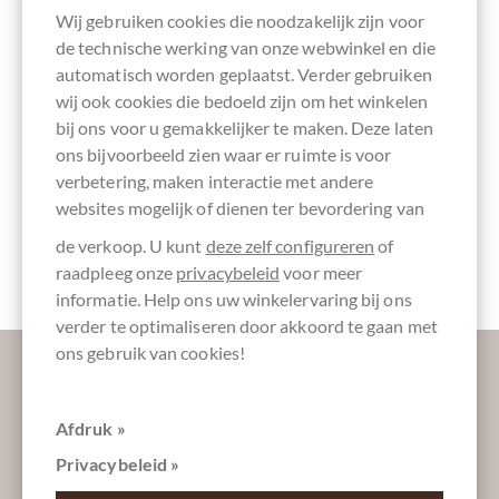
Wij gebruiken cookies die noodzakelijk zijn voor
de technische werking van onze webwinkel en die
automatisch worden geplaatst. Verder gebruiken
sojavrije
Bio chocolade
Direct Cacao
Directe
Verpakking
chocolade
DK-ÖKO-100
handel,
crèmekleuren
wij ook cookies die bedoeld zijn om het winkelen
Chocolade
Eerlijk
bij ons voor u gemakkelijker te maken. Deze laten
verhandeld
ons bijvoorbeeld zien waar er ruimte is voor
verbetering, maken interactie met andere
websites mogelijk of dienen ter bevordering van
de verkoop. U kunt
deze zelf configureren
of
Chocoladerepen
Cadeaudoos
1 licht
geroosterd
raadpleeg onze
privacybeleid
voor meer
informatie. Help ons uw winkelervaring bij ons
verder te optimaliseren door akkoord te gaan met
ons gebruik van cookies!
Laat ons uw inbox verzoeten:
Afdruk »
Privacybeleid »
Absenden