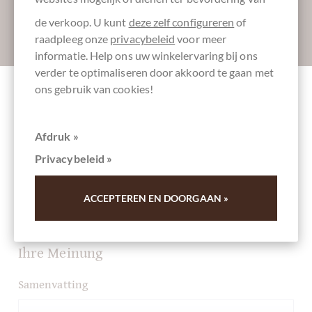
de verkoop. U kunt
deze zelf configureren
of
Absenden
raadpleeg onze
privacybeleid
voor meer
informatie. Help ons uw winkelervaring bij ons
verder te optimaliseren door akkoord te gaan met
ons gebruik van cookies!
Andere klanten beoordeelden Grissini
Italiano Mediterraneo - Brotsticks mit
Afdruk »
getrockneten Tomaten, Kapern, Paprika
Privacybeleid »
Schrijf het eerste overzicht en help andere klanten. Dank
ACCEPTEREN EN DOORGAAN »
u voor uw steun.
Ihre Meinung
Samenvatting