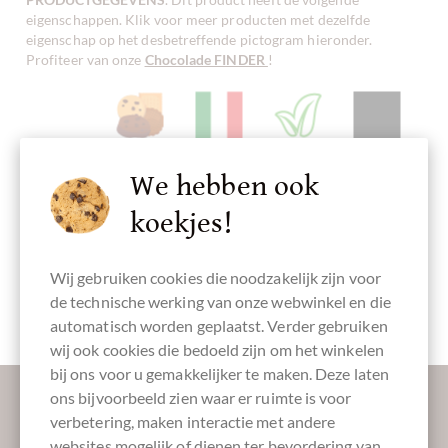
eigenschappen. Klik voor meer producten met dezelfde
eigenschap op het desbetreffende pictogram hieronder.
Profiteer van onze
Chocolade FINDER
!
Herzhaftes /
Koekjes
Herstellungsland
veganistvriendelijk
Verpakking
Salzgebäck
Italië
zwart
We hebben ook
koekjes!
Wij gebruiken cookies die noodzakelijk zijn voor
Sweet
Fingerfood
de technische werking van onze webwinkel en die
Grootverpakking
automatisch worden geplaatst. Verder gebruiken
wij ook cookies die bedoeld zijn om het winkelen
bij ons voor u gemakkelijker te maken. Deze laten
Laat ons uw inbox verzoeten:
ons bijvoorbeeld zien waar er ruimte is voor
verbetering, maken interactie met andere
websites mogelijk of dienen ter bevordering van