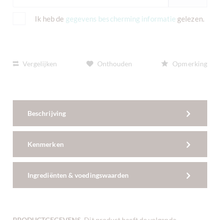
Ik heb de
gegevens bescherming informatie
gelezen.
Vergelijken
Onthouden
Opmerking
Beschrijving
Kenmerken
Ingrediënten & voedingswaarden
PRODUCTGEGEVENS
. Dit product heeft de volgende