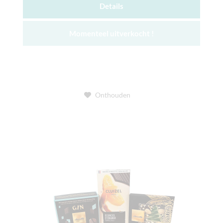
Details
Momenteel uitverkocht !
Onthouden