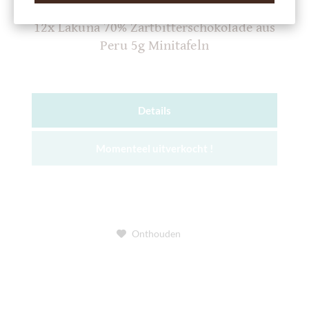
Cacaosuyo
12x Lakuna 70% Zartbitterschokolade aus
Peru 5g Minitafeln
Details
Momenteel uitverkocht !
Onthouden