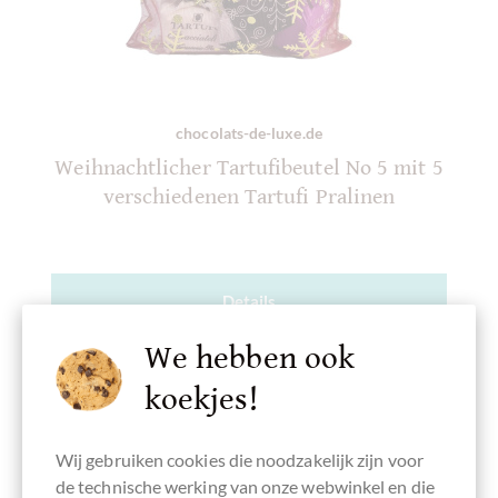
chocolats-de-luxe.de
Weihnachtlicher Tartufibeutel No 5 mit 5
verschiedenen Tartufi Pralinen
Details
We hebben ook
In het
winkelmandje
koekjes!
€ 6,10
*
Wij gebruiken cookies die noodzakelijk zijn voor
de technische werking van onze webwinkel en die