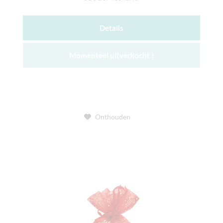
Details
Momenteel uitverkocht !
Onthouden