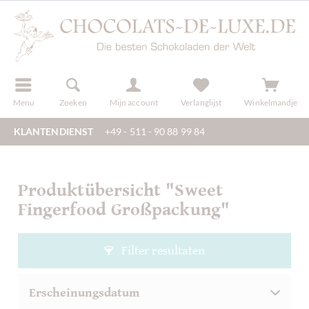
f
registreren
Menu
Zoeken
Mijn account
Verlanglijst
Winkelmandje
KLANTENDIENST
+49 - 511 - 90 88 99 84
Produktübersicht "Sweet
Fingerfood Großpackung"
Filter resultaten