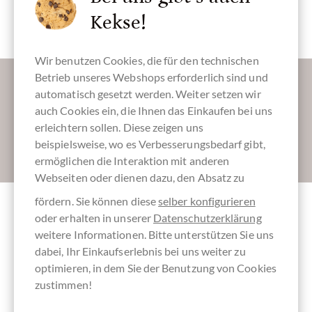
Schokoladen
Festival Paket
Probierpaket
Kekse!
Wir benutzen Cookies, die für den technischen
Lassen Sie uns Ihren Posteingang versüßen:
Betrieb unseres Webshops erforderlich sind und
automatisch gesetzt werden. Weiter setzen wir
auch Cookies ein, die Ihnen das Einkaufen bei uns
erleichtern sollen. Diese zeigen uns
beispielsweise, wo es Verbesserungsbedarf gibt,
Absenden
ermöglichen die Interaktion mit anderen
Webseiten oder dienen dazu, den Absatz zu
fördern. Sie können diese
selber konfigurieren
oder erhalten in unserer
Datenschutzerklärung
Andere Kunden bewerteten SAMSTAG's
weitere Informationen. Bitte unterstützen Sie uns
Schokoladen Probierset vom Schoko-
dabei, Ihr Einkaufserlebnis bei uns weiter zu
Festival 2020
optimieren, in dem Sie der Benutzung von Cookies
zustimmen!
Schreiben Sie die erste Bewertung und helfen Sie dadurch