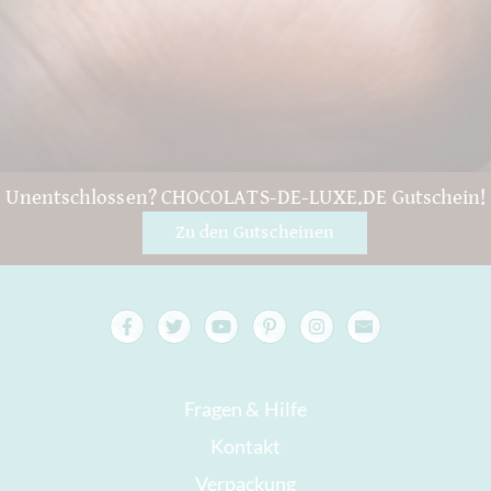
Unentschlossen? CHOCOLATS-DE-LUXE.DE Gutschein!
Zu den Gutscheinen
Fragen & Hilfe
Kontakt
Verpackung