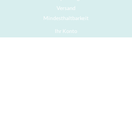
Versand
Mindesthaltbarkeit
Ihr Konto
AGB
Widerrufsrecht
Datenschutz
Sitemap
Auszeichnungen
Öffnungszeiten
Impressum
Gute Schokolade
Presse