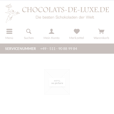
der
registrieren
Menü
Suchen
Mein Konto
Merkzettel
Warenkorb
SERVICENUMMER
+49 - 511 - 90 88 99 84