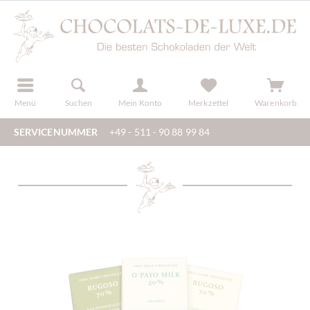
der
registrieren
Menü
Suchen
Mein Konto
Merkzettel
Warenkorb
SERVICENUMMER
+49 - 511 - 90 88 99 84