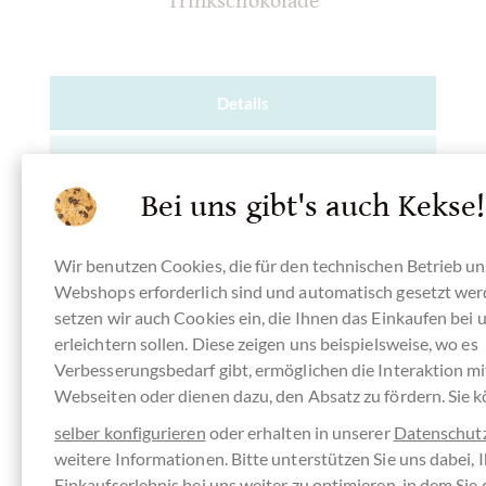
Trinkschokolade
Details
Derzeit ausverkauft !
Bei uns gibt's auch Kekse!
Inhalt
0.2 kg
(99,50 € * / 1 kg)
19,90 €
*
Wir benutzen Cookies, die für den technischen Betrieb u
Webshops erforderlich sind und automatisch gesetzt wer
Merken
setzen wir auch Cookies ein, die Ihnen das Einkaufen bei 
erleichtern sollen. Diese zeigen uns beispielsweise, wo es
Verbesserungsbedarf gibt, ermöglichen die Interaktion m
Webseiten oder dienen dazu, den Absatz zu fördern. Sie 
selber konfigurieren
oder erhalten in unserer
Datenschut
weitere Informationen. Bitte unterstützen Sie uns dabei, I
Einkaufserlebnis bei uns weiter zu optimieren, in dem Sie 