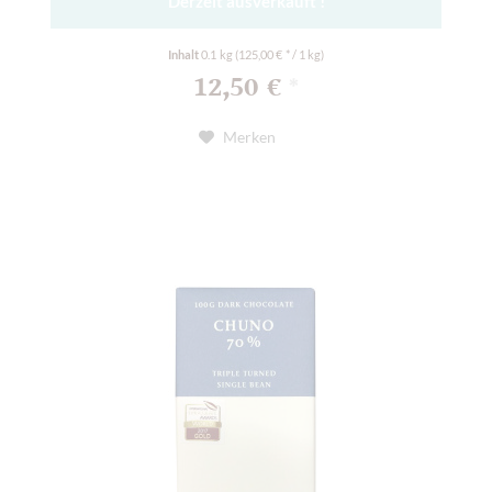
Derzeit ausverkauft !
Inhalt
0.1 kg
(125,00 € * / 1 kg)
12,50 €
*
Merken