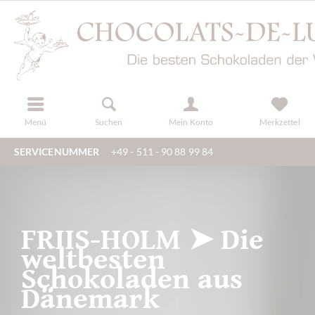
der
registrieren
Menü
Suchen
Mein Konto
Merkzettel
SERVICENUMMER
+49 - 511 - 90 88 99 84
FRIIS-HOLM ➤ Die
weltbesten
Schokoladen aus
Dänemark