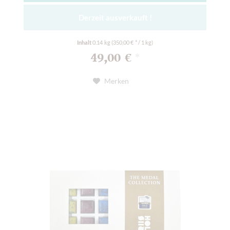
Derzeit ausverkauft !
Inhalt
0.14 kg
(350,00 € * / 1 kg)
49,00 €
*
Merken