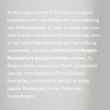
In Nicaragua lernte Friis-Holm eine ganz
besondere Art und Weise der Verarbeitung
von Kakaobohnen. Er war so begeistert von
dem Kakao und dessen Fermentierung, dass
er nur noch Kakaobohnen zur Herstellung
verwendet, die nach
seinen Vorstellungen
fermentiert und getrocknet
werden. Zu
Beginn ließ er seine Friis-Holm Schokolade
von der französischen Firma Bonnat
herstellen, mittlerweile besitzt er seine
eigene Produktion, in der Nähe von
Kopenhagen.