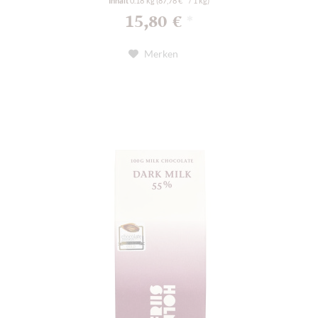
Inhalt
0.18 kg
(87,78 € * / 1 kg)
15,80 €
*
Merken