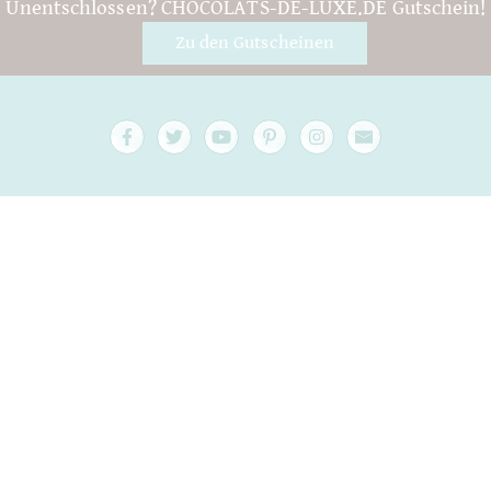
Unentschlossen? CHOCOLATS-DE-LUXE.DE Gutschein!
Zu den Gutscheinen
Fragen & Hilfe
Kontakt
Verpackung
Versand
Mindesthaltbarkeit
Ihr Konto
AGB