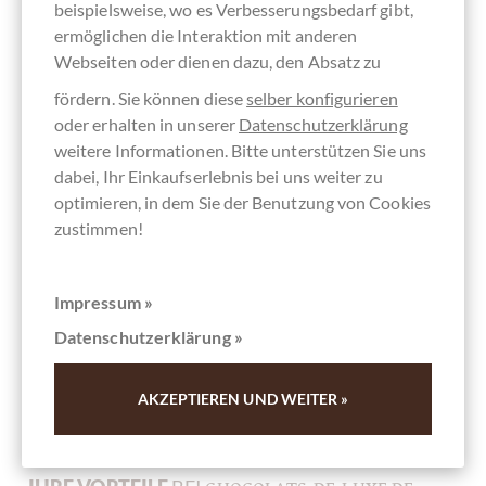
beispielsweise, wo es Verbesserungsbedarf gibt,
ermöglichen die Interaktion mit anderen
Webseiten oder dienen dazu, den Absatz zu
fördern. Sie können diese
selber konfigurieren
oder erhalten in unserer
Datenschutzerklärung
weitere Informationen. Bitte unterstützen Sie uns
dabei, Ihr Einkaufserlebnis bei uns weiter zu
optimieren, in dem Sie der Benutzung von Cookies
Venchi
zustimmen!
Cubotto Chocaviar Creme Cacao Praline
Schokoladenkaviar mit Haselnuss Creme Füllung
Impressum »
Datenschutzerklärung »
Inhalt
0.02 kg
(80,00 € * / 1 kg)
1,60 €
*
AKZEPTIEREN UND WEITER »