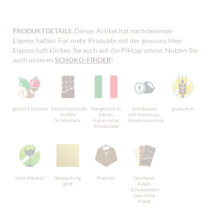
PRODUKTDETAILS
. Dieser Artikel hat nachstehende
Eigenschaften. Für mehr Produkte mit der gewünschten
Eigenschaft klicken Sie auch auf die Piktogramme. Nutzen Sie
auch unseren
SCHOKO-FINDER
!
gefüllte Schokolade
Zartbitterschokolade,
Hergestellt in
Schokolade
glutenfrei
dunkle
Italien,
mit Haselnuss,
Schokolade
italienische
Haselnussschokolade
Schokolade
ohne Alkohol
Verpackung
Pralinen
Geschenk-
gold
Paket,
Schokoladen
Geschenk
Paket