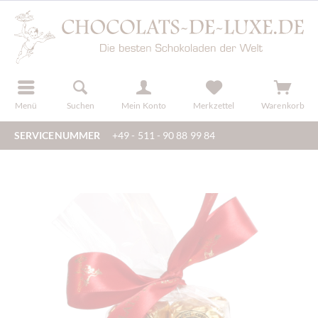
der
registrieren
Menü
Suchen
Mein Konto
Merkzettel
Warenkorb
SERVICENUMMER
+49 - 511 - 90 88 99 84