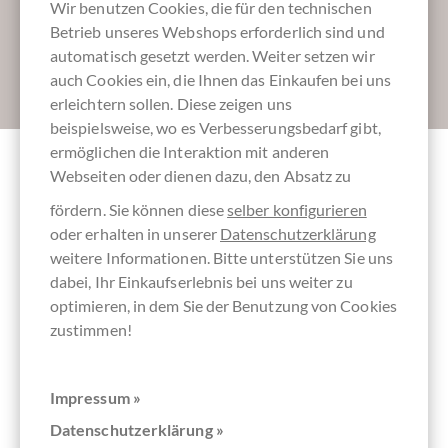
Wir benutzen Cookies, die für den technischen
Betrieb unseres Webshops erforderlich sind und
automatisch gesetzt werden. Weiter setzen wir
auch Cookies ein, die Ihnen das Einkaufen bei uns
Absenden
erleichtern sollen. Diese zeigen uns
beispielsweise, wo es Verbesserungsbedarf gibt,
ermöglichen die Interaktion mit anderen
Webseiten oder dienen dazu, den Absatz zu
Andere Kunden bewerteten Happy Easter -
fördern. Sie können diese
selber konfigurieren
süße Überraschungen zu Ostern
oder erhalten in unserer
Datenschutzerklärung
weitere Informationen. Bitte unterstützen Sie uns
dabei, Ihr Einkaufserlebnis bei uns weiter zu
Schreiben Sie die erste Bewertung und helfen Sie dadurch
optimieren, in dem Sie der Benutzung von Cookies
anderen Kunden. Vielen Dank für Ihre Unterstützung.
zustimmen!
Ihre Meinung
Impressum »
Zusammenfassung
Datenschutzerklärung »