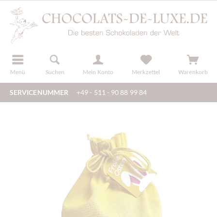
der
registrieren
Menü
Suchen
Mein Konto
Merkzettel
Warenkorb
SERVICENUMMER
+49 - 511 - 90 88 99 84