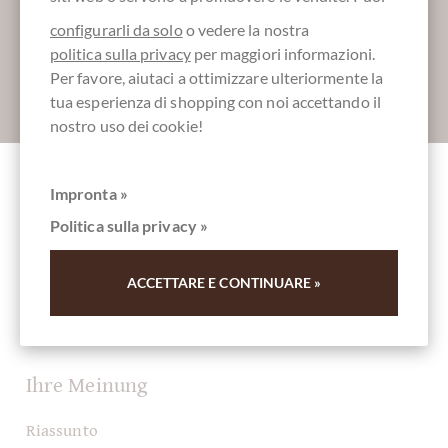
configurarli da solo
o vedere la nostra
politica sulla privacy
per maggiori informazioni.
Per favore, aiutaci a ottimizzare ulteriormente la
Absenden
tua esperienza di shopping con noi accettando il
nostro uso dei cookie!
Impronta »
Altri clienti valutati BEET me up!
Politica sulla privacy »
Trinkschokolade mit Rote Beete
ACCETTARE E CONTINUARE »
Scrivi la prima recensione e aiuta gli altri clienti. Grazie
per il vostro sostegno.
Ihre Meinung
Riassunto