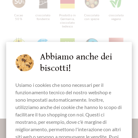
Cacao
cioccolato
Prodotto in
Cioccolato
cioccolato
50 %
fondente
Germania,
con spezie
vegano
cioccolato
tedesco
Abbiamo anche dei
senza glutine
senza lattosio
Cioccolate Bio
Cioccolate
Imballaggio
DE-ÖKO-001
Fairtrade
rosso
biscotti!
Usiamo i cookies che sono necessari per il
funzionamento tecnico del nostro webshop e
Cioccolata
sono impostati automaticamente. Inoltre,
calda
utilizziamo anche dei cookie che hanno lo scopo di
facilitare il tuo shopping con noi. Questi ci
mostrano, per esempio, dove c'è margine di
Maggiori informazioni sul buon cioccolato?
miglioramento, permettono l'interazione con altri
Registrati qui per i nostri SchokoNEWS:
siti web o servono a promuovere le vendite. Puoi