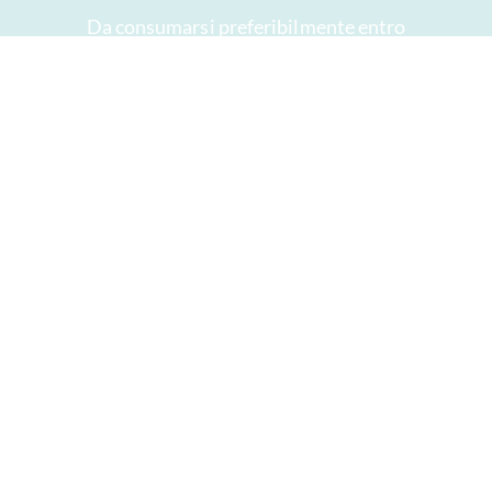
Da consumarsi preferibilmente entro
Il tuo account
AGB
Diritto di recesso
privacy
Mappa del sito
Premi
Öffnungszeiten
Impressum
Buon cioccolato
Fretta
Dare via il cioccolato