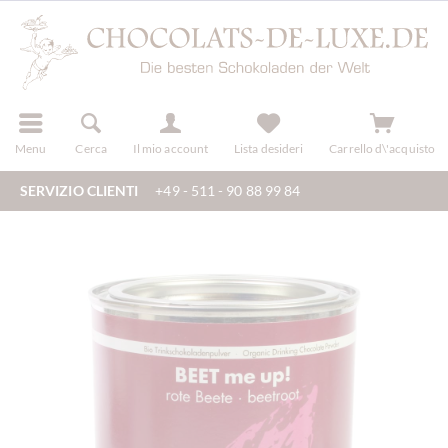
registra
Menu
Cerca
Il mio account
Lista desideri
Carrello d\'acquisto
SERVIZIO CLIENTI
+49 - 511 - 90 88 99 84