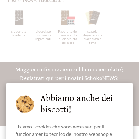
nostro
TROVA il cioccolato
!
cioccolato
cioccolato
Pacchetto del
scatola
fondente
puro senza
mese, scatola
degustazione
ingredienti
di cioccolata
cioccolato a
del mese
tema
Maggiori informazioni sul buon cioccolato?
Registrati qui per i nostri SchokoNEWS:
Abbiamo anche dei
biscotti!
Absenden
Usiamo i cookies che sono necessari per il
funzionamento tecnico del nostro webshop e