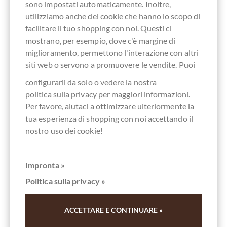
sono impostati automaticamente. Inoltre,
Altri clienti valutati Solo cioccolatini
utilizziamo anche dei cookie che hanno lo scopo di
fondente nel set (Edizione luglio 2025)
facilitare il tuo shopping con noi. Questi ci
mostrano, per esempio, dove c'è margine di
miglioramento, permettono l'interazione con altri
Scrivi la prima recensione e aiuta gli altri clienti. Grazie
siti web o servono a promuovere le vendite. Puoi
per il vostro sostegno.
configurarli da solo
o vedere la nostra
politica sulla privacy
per maggiori informazioni.
Ihre Meinung
Per favore, aiutaci a ottimizzare ulteriormente la
tua esperienza di shopping con noi accettando il
Riassunto
nostro uso dei cookie!
Impronta »
Scrivi valutazione
Politica sulla privacy »
ACCETTARE E CONTINUARE »