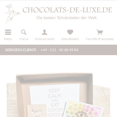
registra
Menu
Cerca
Il mio account
Lista desideri
Carrello d\'acquisto
SERVIZIO CLIENTI
+49 - 511 - 90 88 99 84
en