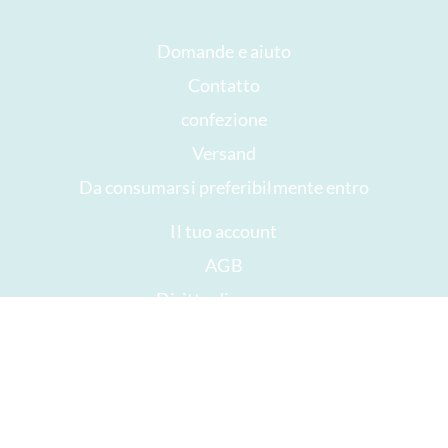
Domande e aiuto
Contatto
confezione
Versand
Da consumarsi preferibilmente entro
Il tuo account
AGB
Diritto di recesso
privacy
Mappa del sito
Premi
Öffnungszeiten