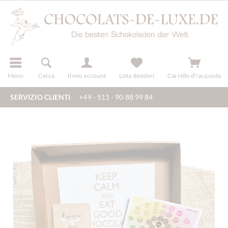
registra
Menu
Cerca
Il mio account
Lista desideri
Carrello d\'acquisto
SERVIZIO CLIENTI
+49 - 511 - 90 88 99 84
en