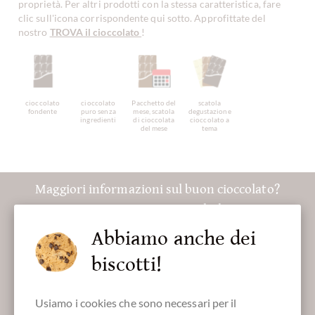
proprietà. Per altri prodotti con la stessa caratteristica, fare
clic sull'icona corrispondente qui sotto. Approfittate del
nostro
TROVA il cioccolato
!
cioccolato
cioccolato
Pacchetto del
scatola
fondente
puro senza
mese, scatola
degustazione
ingredienti
di cioccolata
cioccolato a
del mese
tema
Maggiori informazioni sul buon cioccolato?
Registrati qui per i nostri SchokoNEWS:
Abbiamo anche dei
biscotti!
Absenden
Usiamo i cookies che sono necessari per il