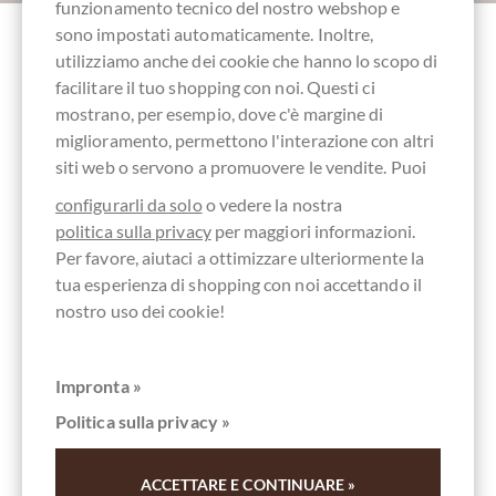
funzionamento tecnico del nostro webshop e
sono impostati automaticamente. Inoltre,
utilizziamo anche dei cookie che hanno lo scopo di
Altri clienti valutati Solo cioccolatini
facilitare il tuo shopping con noi. Questi ci
fondente nel set (Edizione Ottobre 2024)
mostrano, per esempio, dove c'è margine di
miglioramento, permettono l'interazione con altri
siti web o servono a promuovere le vendite. Puoi
Scrivi la prima recensione e aiuta gli altri clienti. Grazie
per il vostro sostegno.
configurarli da solo
o vedere la nostra
politica sulla privacy
per maggiori informazioni.
Per favore, aiutaci a ottimizzare ulteriormente la
Ihre Meinung
tua esperienza di shopping con noi accettando il
nostro uso dei cookie!
Riassunto
Impronta »
Politica sulla privacy »
Scrivi valutazione
ACCETTARE E CONTINUARE »