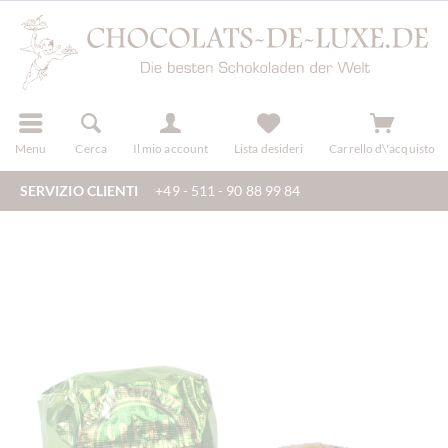
registra
Menu
Cerca
Il mio account
Lista desideri
Carrello d\'acquisto
SERVIZIO CLIENTI
+49 - 511 - 90 88 99 84