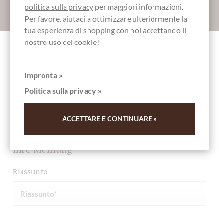
politica sulla privacy
per maggiori informazioni.
Absenden
Per favore, aiutaci a ottimizzare ulteriormente la
tua esperienza di shopping con noi accettando il
nostro uso dei cookie!
Altri clienti valutati Cubotto Chocaviar
Crème Pistacchio in dunkler Schokolade
Impronta »
Politica sulla privacy »
Scrivi la prima recensione e aiuta gli altri clienti. Grazie
per il vostro sostegno.
ACCETTARE E CONTINUARE »
Ihre Meinung
Riassunto