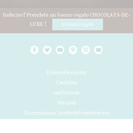
Indeciso? Prendete un buono regalo CHOCOLATS-DE-
LUXE !
Ai buoni regalo
Domande e aiuto
Contatto
confezione
Versand
Da consumarsi preferibilmente entro
Il tuo account