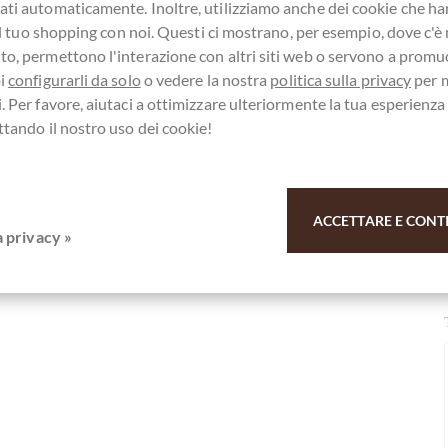
ti automaticamente. Inoltre, utilizziamo anche dei cookie che h
e il tuo shopping con noi. Questi ci mostrano, per esempio, dove c'è
o, permettono l'interazione con altri siti web o servono a promu
 28% Trinkschokolade
oi
configurarli da solo
o vedere la nostra
politica sulla privacy
per 
. Per favore, aiutaci a ottimizzare ulteriormente la tua esperienz
r il vostro sostegno.
ttando il nostro uso dei cookie!
ACCETTARE E CONT
a privacy »