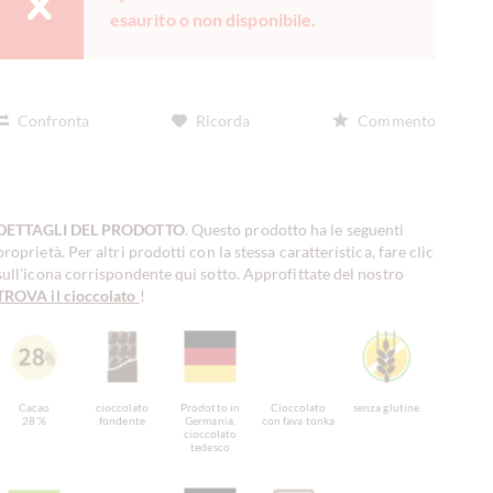
esaurito o non disponibile.
Confronta
Ricorda
Commento
DETTAGLI DEL PRODOTTO
. Questo prodotto ha le seguenti
proprietà. Per altri prodotti con la stessa caratteristica, fare clic
sull'icona corrispondente qui sotto. Approfittate del nostro
TROVA il cioccolato
!
Cacao
cioccolato
Prodotto in
Cioccolato
senza glutine
28 %
fondente
Germania,
con fava tonka
cioccolato
tedesco