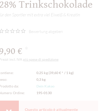
28% Trinkschokolade
für den Sportler mit extra viel Eiweiß & Kreatin
Bewertung abgeben
9,90 €
*
Prezzi incl. IVA
più spese di spedizione
contiene:
0.25 kg (39,60 € * / 1 kg)
peso:
0,3 kg
Prodotto da:
Dein Kakao
Numero Ordine:
195-0130
Questo articolo è attualmente