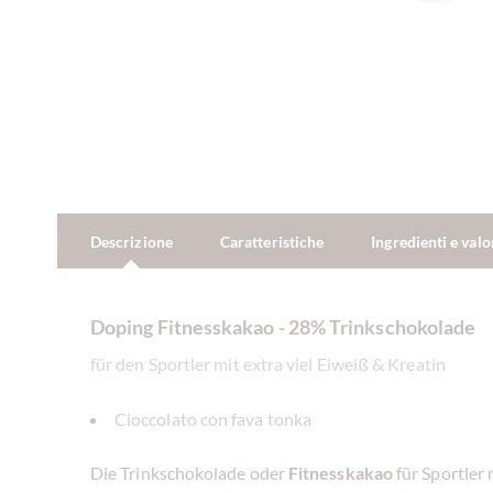
Descrizione
Caratteristiche
Ingredienti e valo
Doping Fitnesskakao - 28% Trinkschokolade
für den Sportler mit extra viel Eiweiß & Kreatin
Cioccolato con fava tonka
Die Trinkschokolade oder
Fitnesskakao
für Sportler 