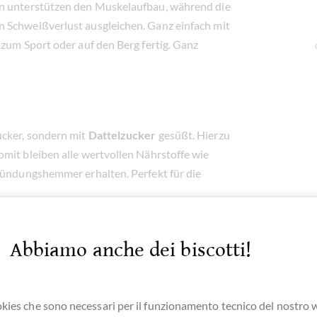
on unterstützen den Muskelaufbau, während die
n Schweißverlust ausgleichen. Ganz einfach mit
 zum Sport oder auf den Berg fertig. Ganz
ucker, sondern mit
Dattelzucker
gesüßt. Hierzu
mit bleiben alle wertvollen Nährstoffe wie
tzündungshemmer erhalten. Perfekt für die
Abbiamo anche dei biscotti!
trati qui per i nostri SchokoNEWS:
kies che sono necessari per il funzionamento tecnico del nostro