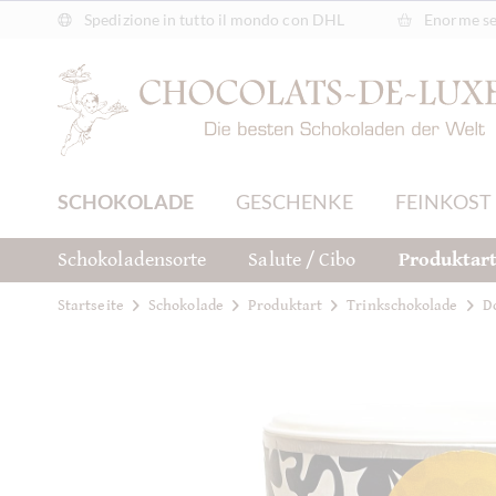
Spedizione in tutto il mondo con DHL
Enorme sel
SCHOKOLADE
GESCHENKE
FEINKOST
Schokoladensorte
Salute / Cibo
Produktar
Startseite
Schokolade
Produktart
Trinkschokolade
D