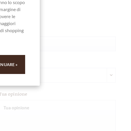
anno lo scopo
 margine di
overe le
Ihre Meinung
maggiori
a di shopping
Riassunto
Scrivi valutazione
INUARE »
Tua opinione