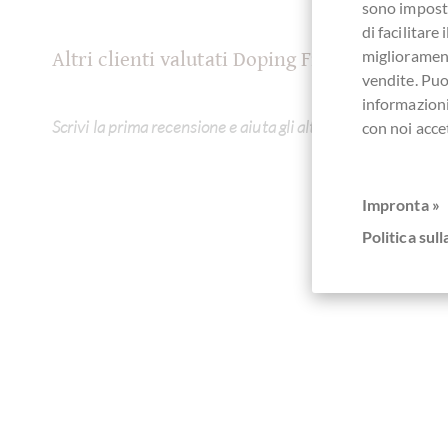
sono imposta
di facilitar
migliorament
Altri clienti valutati Doping Fitnesskakao -
vendite. Pu
informazioni
Scrivi la prima recensione e aiuta gli altri clienti. Grazie pe
con noi acce
Impronta »
Politica sull