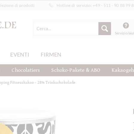
ezione di prodotti
Hotline di servizio:
+49 - 511 - 90 88 99 
Servizio/aiu
EVENTI
FIRMEN
t
Chocolatiers
Schoko-Pakete & ABO
Kakaogeh
oping Fitnesskakao - 28% Trinkschokolade