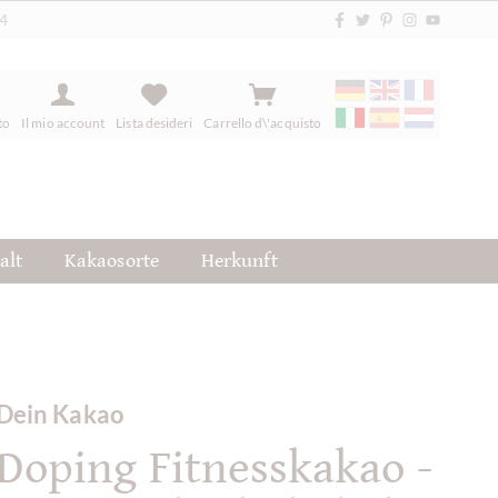
84
to
Il mio account
Lista desideri
Carrello d\'acquisto
alt
Kakaosorte
Herkunft
Dein Kakao
Doping Fitnesskakao -