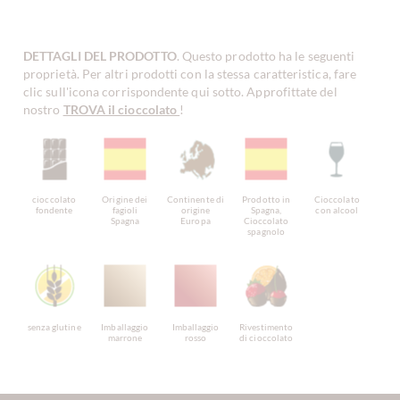
DETTAGLI DEL PRODOTTO
. Questo prodotto ha le seguenti
proprietà. Per altri prodotti con la stessa caratteristica, fare
clic sull'icona corrispondente qui sotto. Approfittate del
nostro
TROVA il cioccolato
!
cioccolato
Origine dei
Continente di
Prodotto in
Cioccolato
fondente
fagioli
origine
Spagna,
con alcool
Spagna
Europa
Cioccolato
spagnolo
senza glutine
Imballaggio
Imballaggio
Rivestimento
marrone
rosso
di cioccolato