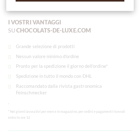
I VOSTRI VANTAGGI
I VOSTRI VANTAGGI
SU
CHOCOLATS-DE-LUXE.COM
Grande selezione di prodotti
Nessun valore minimo d'ordine
Pronto per la spedizione il giorno dell'ordine*
Spedizione in tutto il mondo con DHL
Raccomandato dalla rivista gastronomica
Feinschmecker
.
* Nei giorni lavorativi per merce in magazzino, per ordini e pagamenti ricevuti
entro le ore 12