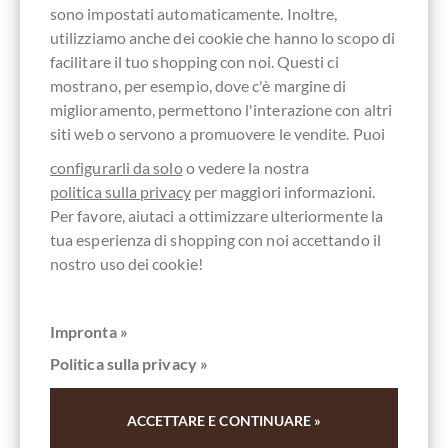
sono impostati automaticamente. Inoltre,
utilizziamo anche dei cookie che hanno lo scopo di
facilitare il tuo shopping con noi. Questi ci
mostrano, per esempio, dove c'è margine di
miglioramento, permettono l'interazione con altri
siti web o servono a promuovere le vendite. Puoi
configurarli da solo
o vedere la nostra
politica sulla privacy
per maggiori informazioni.
Giovanni Cogno
Per favore, aiutaci a ottimizzare ulteriormente la
Lamorresi Praline mit Alkoholcreme gefüllt -
tua esperienza di shopping con noi accettando il
in dunkler Schokolade
nostro uso dei cookie!
Contenuto
0.02 kg
(75,00 € * / 1 kg)
Impronta »
1,50 €
*
Politica sulla privacy »
ACCETTARE E CONTINUARE »