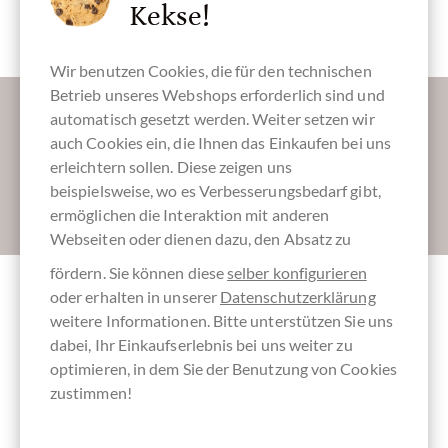
Schokolade
Schokoladen
Kekse!
Sieger-Paket
Wir benutzen Cookies, die für den technischen
Betrieb unseres Webshops erforderlich sind und
Lassen Sie uns Ihren Posteingang versüßen:
automatisch gesetzt werden. Weiter setzen wir
auch Cookies ein, die Ihnen das Einkaufen bei uns
erleichtern sollen. Diese zeigen uns
beispielsweise, wo es Verbesserungsbedarf gibt,
Absenden
ermöglichen die Interaktion mit anderen
Webseiten oder dienen dazu, den Absatz zu
fördern. Sie können diese
selber konfigurieren
oder erhalten in unserer
Datenschutzerklärung
Andere Kunden bewerteten Probierpaket
weitere Informationen. Bitte unterstützen Sie uns
Gewinner Schokoladen
dabei, Ihr Einkaufserlebnis bei uns weiter zu
optimieren, in dem Sie der Benutzung von Cookies
zustimmen!
Schreiben Sie die erste Bewertung und helfen Sie dadurch
anderen Kunden. Vielen Dank für Ihre Unterstützung.