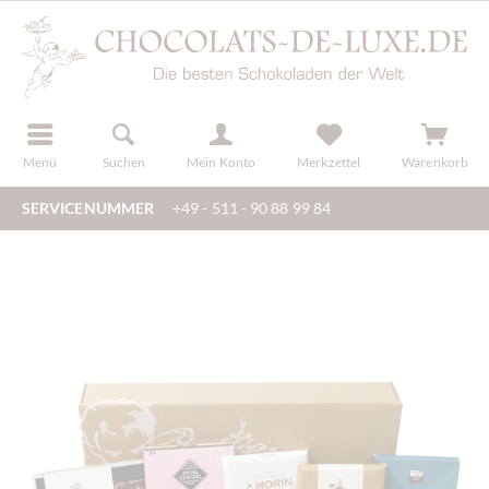
der
registrieren
Menü
Suchen
Mein Konto
Merkzettel
Warenkorb
SERVICENUMMER
+49 - 511 - 90 88 99 84