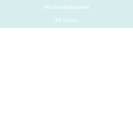
Mindesthaltbarkeit
Ihr Konto
AGB
Widerrufsrecht
Datenschutz
Sitemap
Auszeichnungen
Öffnungszeiten
Impressum
Gute Schokolade
Presse
Schokolade verschenken