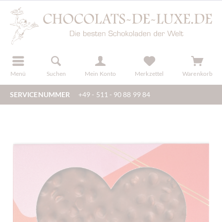
der
registrieren
Menü
Suchen
Mein Konto
Merkzettel
Warenkorb
SERVICENUMMER
+49 - 511 - 90 88 99 84