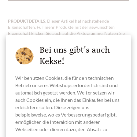
PRODUKTDETAILS
. Dieser Artikel hat nachstehende
Eigenschaften. Für mehr Produkte mit der gewünschten
Eigenschaft klicken Sie auch auf die Piktogramme. Nutzen Sie
auch unseren
SCHOKO-FINDER
!
Bei uns gibt's auch
Kekse!
Kakaogehalt
Vollmilchschokolade
handgeschöpfte
Hergestellt in
Schokolade
31 %
Schokolade
Italien,
mit ganzen
Wir benutzen Cookies, die für den technischen
italienische
Haselnüssen
Schokolade
Betrieb unseres Webshops erforderlich sind und
automatisch gesetzt werden. Weiter setzen wir
auch Cookies ein, die Ihnen das Einkaufen bei uns
erleichtern sollen. Diese zeigen uns
beispielsweise, wo es Verbesserungsbedarf gibt,
glutenfrei
RainForest Alliance
Verpackung
Tafelschokolade
/ UTZ
rot
ermöglichen die Interaktion mit anderen
Webseiten oder dienen dazu, den Absatz zu