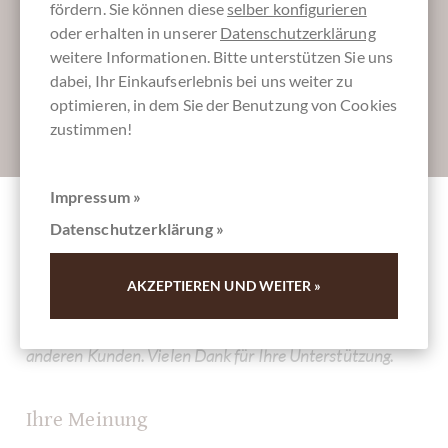
fördern. Sie können diese
selber konfigurieren
Lassen Sie uns Ihren Posteingang versüßen:
oder erhalten in unserer
Datenschutzerklärung
weitere Informationen. Bitte unterstützen Sie uns
dabei, Ihr Einkaufserlebnis bei uns weiter zu
optimieren, in dem Sie der Benutzung von Cookies
zustimmen!
Absenden
Impressum »
Datenschutzerklärung »
Andere Kunden bewerteten
Milchschokoladenherz mit Haselnüssen
AKZEPTIEREN UND WEITER »
Schreiben Sie die erste Bewertung und helfen Sie dadurch
anderen Kunden. Vielen Dank für Ihre Unterstützung.
Ihre Meinung