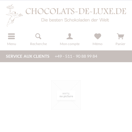
u
s'inscrire
Menu
Recherche
Mon compte
Mémo
Panier
SERVICE AUX CLIENTS
+49 - 511 - 90 88 99 84