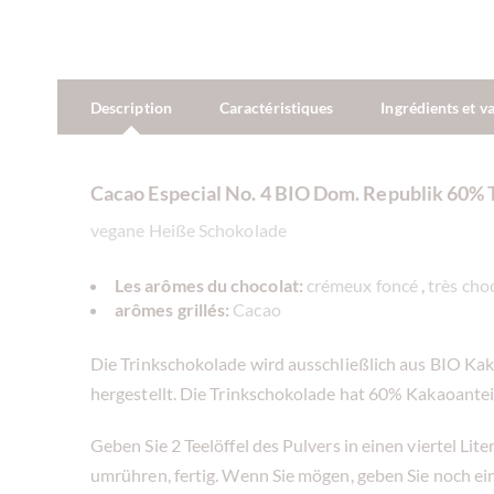
Description
Caractéristiques
Ingrédients et v
Cacao Especial No. 4 BIO Dom. Republik 60% 
vegane Heiße Schokolade
Les arômes du chocolat:
crémeux foncé
,
très cho
arômes grillés:
Cacao
Die Trinkschokolade wird ausschließlich aus BIO K
hergestellt. Die Trinkschokolade hat 60% Kakaoante
Geben Sie 2 Teelöffel des Pulvers in einen viertel Li
umrühren, fertig. Wenn Sie mögen, geben Sie noch ei