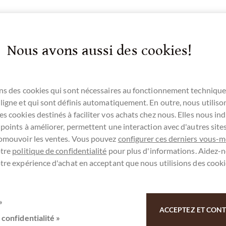
Nous avons aussi des cookies!
4 Dominikanische Republik 60% von Beck's
uss Rum.
ns des cookies qui sont nécessaires au fonctionnement technique
ligne et qui sont définis automatiquement. En outre, nous utiliso
s cookies destinés à faciliter vos achats chez nous. Elles nous ind
 points à améliorer, permettent une interaction avec d'autres sit
romouvoir les ventes. Vous pouvez
configurer ces derniers vous-
otre
politique de confidentialité
pour plus d'informations. Aidez-n
ez-vous ici pour notre SchokoNEWS:
tre expérience d'achat en acceptant que nous utilisions des cooki
»
IO Dom. Republik 60% Trinkschokolade
ACCEPTEZ ET CONTI
 confidentialité »