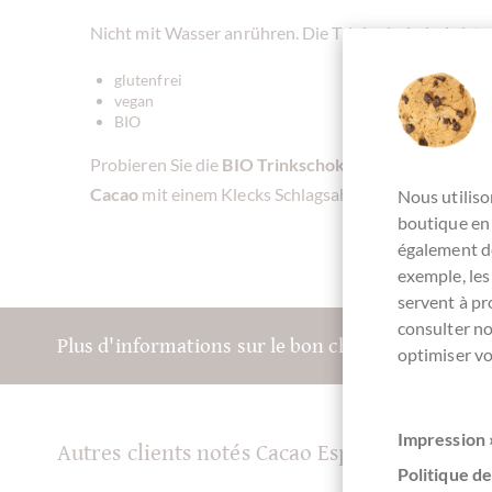
Nicht mit Wasser anrühren. Die Trinkschokolade ist:
glutenfrei
vegan
BIO
Probieren Sie die
BIO Trinkschokolade Especial No 
Cacao
mit einem Klecks Schlagsahne oder einem Sch
Nous utiliso
boutique en 
également de
exemple, les
servent à p
consulter n
Plus d'informations sur le bon chocolat? Inscriv
optimiser vo
Impression 
Autres clients notés Cacao Especial No. 4 B
Politique de