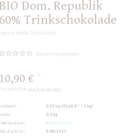
BIO Dom. Republik
60% Trinkschokolade
vegane Heiße Schokolade
Bewertung abgeben
10,90 €
*
Prix dont TVA
plus frais de port
contient:
0.25 kg (43,60 € * / 1 kg)
poids:
0,3 kg
Fabriqué par:
Becks Cocoa
Réf. d'article :
8-BK1417