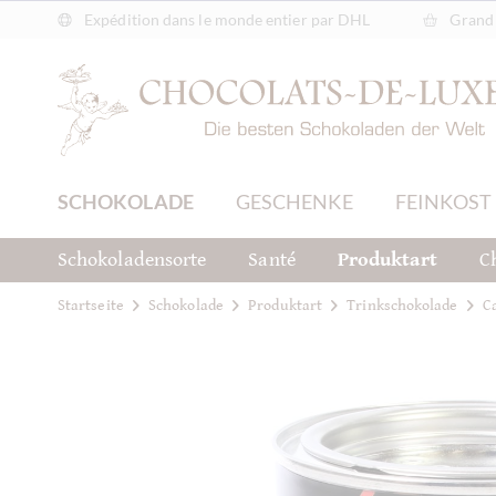
Expédition dans le monde entier par DHL
Grand 
SCHOKOLADE
GESCHENKE
FEINKOST
Schokoladensorte
Santé
Produktart
C
Startseite
Schokolade
Produktart
Trinkschokolade
C