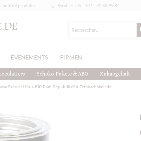
choix de produits
Service:
+49 - 511 - 90 88 99 84
ÉVÉNEMENTS
FIRMEN
hocolatiers
Schoko-Pakete & ABO
Kakaogehalt
acao Especial No. 4 BIO Dom. Republik 60% Trinkschokolade