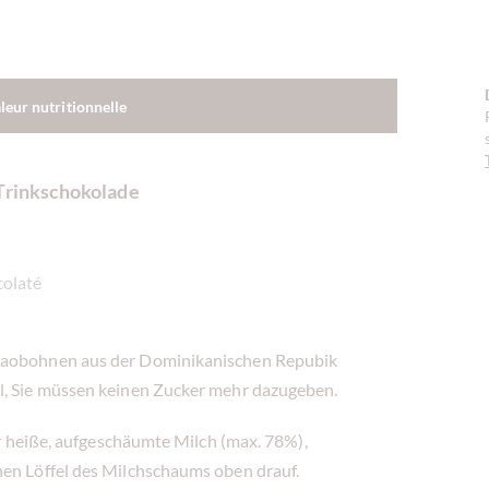
aleur nutritionnelle
Trinkschokolade
colaté
akaobohnen aus der Dominikanischen Repubik
il, Sie müssen keinen Zucker mehr dazugeben.
ter heiße, aufgeschäumte Milch (max. 78%),
nen Löffel des Milchschaums oben drauf.