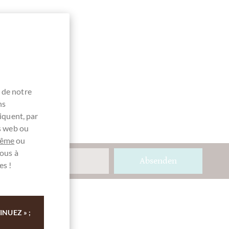
Emballage
Chocolat
noir
chaud
 de notre
ns
iquent, par
es web ou
même
ou
ous à
Absenden
es !
Ihre Meinung
NUEZ » ;