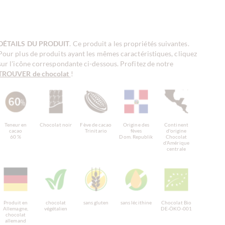
DÉTAILS DU PRODUIT
. Ce produit a les propriétés suivantes.
Pour plus de produits ayant les mêmes caractéristiques, cliquez
sur l'icône correspondante ci-dessous. Profitez de notre
TROUVER de chocolat
!
Teneur en
Chocolat noir
Fève de cacao
Origine des
Continent
cacao
Trinitario
fèves
d'origine
60 %
Dom. Republik
Chocolat
d'Amérique
centrale
Produit en
chocolat
sans gluten
sans lécithine
Chocolat Bio
Allemagne,
végétalien
DE-ÖKO-001
chocolat
allemand