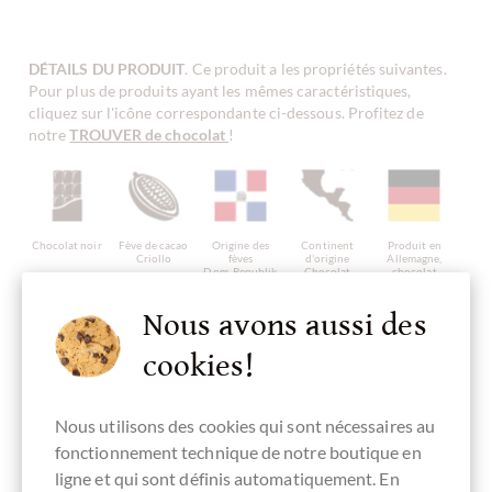
DÉTAILS DU PRODUIT
. Ce produit a les propriétés suivantes.
Pour plus de produits ayant les mêmes caractéristiques,
cliquez sur l'icône correspondante ci-dessous. Profitez de
notre
TROUVER de chocolat
!
Chocolat noir
Fève de cacao
Origine des
Continent
Produit en
Criollo
fèves
d'origine
Allemagne,
Dom. Republik
Chocolat
chocolat
d'Amérique
allemand
centrale
Nous avons aussi des
cookies!
Chocolat au
Chocolat au
Chocolat aux
Chocolat à la
sans sucre
Nous utilisons des cookies qui sont nécessaires au
sucre de canne
xylitol, sucre
épices
noisette
cristallisé ni
de bouleau
sucre de canne
fonctionnement technique de notre boutique en
ligne et qui sont définis automatiquement. En