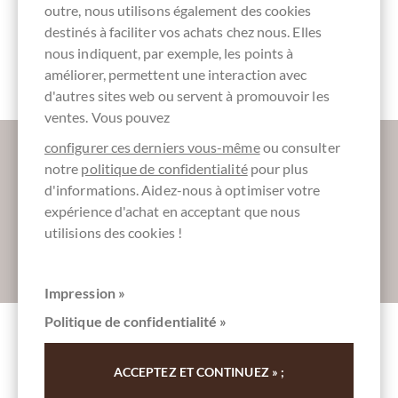
outre, nous utilisons également des cookies
destinés à faciliter vos achats chez nous. Elles
nous indiquent, par exemple, les points à
Chocolat Bio
Emballage
Emballage
Chocolat
DE-ÖKO-006
blanc
noir
chaud
améliorer, permettent une interaction avec
d'autres sites web ou servent à promouvoir les
ventes. Vous pouvez
Plus d'informations sur le bon chocolat?
configurer ces derniers vous-même
ou consulter
Inscrivez-vous ici pour notre SchokoNEWS:
notre
politique de confidentialité
pour plus
d'informations. Aidez-nous à optimiser votre
expérience d'achat en acceptant que nous
utilisions des cookies !
Absenden
Impression »
Politique de confidentialité »
Autres clients notés Haselnuss -
ACCEPTEZ ET CONTINUEZ » ;
Trinkschokolade "Squirrels Best" - Bio