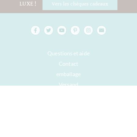
LUXE !
Vers les chèques cadeaux
Questions et aide
Contact
emballage
Versand
À consommer de préférence avant
Votre compte
AGB
Droit de rétractation