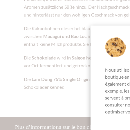
Aromen zusätzliche Süße hinzu. Der Nachgeschmack 
und hinterlässt nur den wohligen Geschmack von ge
Die Kakaobohnen dieser hellblau verpackten Schok
zwischen
Madagui und Bao Loc
in Vietnam. Die Schoko
enthält keine Milchprodukte. Sie hat feine Aromen, d
Die
Schokolade
wird
in Saigon hergestellt
. Die Kak
vor Ort fermentiert und getrocknet.
Nous utiliso
boutique en 
Die
Lam Dong 75% Single Origin Dark Chocolate
von
également de
Schokoladenkenner.
exemple, les
servent à p
consulter n
optimiser vo
Plus d'informations sur le bon chocolat? Inscriv