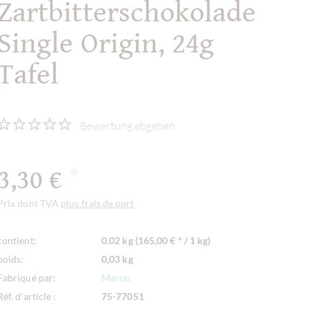
Zartbitterschokolade
Single Origin, 24g
Tafel
Bewertung abgeben
3,30 €
*
Prix dont TVA
plus frais de port
contient:
0.02 kg (165,00 € * / 1 kg)
poids:
0,03 kg
Fabriqué par:
Marou
Réf. d'article :
75-77051