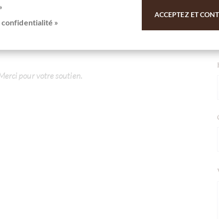
»
ACCEPTEZ ET CONTI
 confidentialité »
rschokolade Single Origin, 24g Tafel
 Merci pour votre soutien.