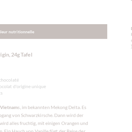
aleur nutritionnelle
gin, 24g Tafel
 chocolaté
ocolat d'origine unique
ts
Vietnam
s, im bekannten Mekong Delta. Es
bgang von Schwarzkirsche. Dann wird der
ird alles fruchtig, mit einigen Orangen und
. Ein Hauch von Vanille fügt der Reise der