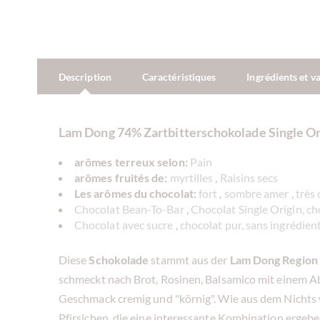
Description
Caractéristiques
Ingrédients et v
Lam Dong 74% Zartbitterschokolade Single Ori
arômes terreux selon:
Pain
arômes fruités de:
myrtilles
,
Raisins secs
Les arômes du chocolat:
fort
,
sombre amer
,
très
Chocolat Bean-To-Bar
,
Chocolat Single Origin, ch
Chocolat avec sucre
,
chocolat pur, sans ingrédien
Diese
Schokolade
stammt aus der
Lam Dong Region
schmeckt nach Brot, Rosinen, Balsamico mit einem A
Geschmack cremig und "körnig". Wie aus dem Nichts w
Pfirsichen, die eine interessante Kombination ergeben