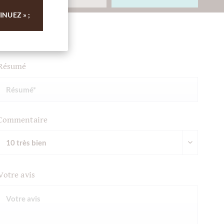
NUEZ » ;
Ihre Meinung
Résumé
Commentaire
Votre avis