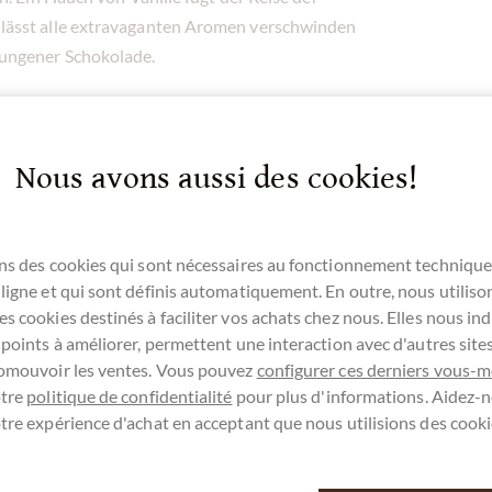
lässt alle extravaganten Aromen verschwinden
lungener Schokolade.
olade stammen aus dem hügeligen Hochland
lade ist sojafrei, nussfrei, lezithinfrei und
ie an Gewürze erinnern.
Nous avons aussi des cookies!
aobohnen werden von den lokalen Kakaobauern
ns des cookies qui sont nécessaires au fonctionnement technique
ligne et qui sont définis automatiquement. En outre, nous utiliso
 Marou ist ein Muss für jeden
s cookies destinés à faciliter vos achats chez nous. Elles nous ind
 points à améliorer, permettent une interaction avec d'autres sit
romouvoir les ventes. Vous pouvez
configurer ces derniers vous-
otre
politique de confidentialité
pour plus d'informations. Aidez-n
tre expérience d'achat en acceptant que nous utilisions des cooki
ez-vous ici pour notre SchokoNEWS: