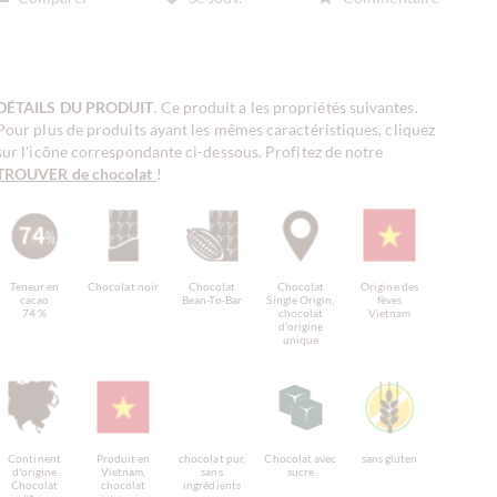
DÉTAILS DU PRODUIT
. Ce produit a les propriétés suivantes.
Pour plus de produits ayant les mêmes caractéristiques, cliquez
sur l'icône correspondante ci-dessous. Profitez de notre
TROUVER de chocolat
!
Teneur en
Chocolat noir
Chocolat
Chocolat
Origine des
cacao
Bean-To-Bar
Single Origin,
fèves
74 %
chocolat
Vietnam
d'origine
unique
Continent
Produit en
chocolat pur,
Chocolat avec
sans gluten
d'origine
Vietnam,
sans
sucre
Chocolat
chocolat
ingrédients