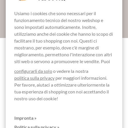
Usiamo i cookies che sono necessari per il
funzionamento tecnico del nostro webshop e
Absenden
sono impostati automaticamente. Inoltre,
utilizziamo anche dei cookie che hanno lo scopo di
facilitare il tuo shopping con noi. Questi ci
mostrano, per esempio, dove c'è margine di
miglioramento, permettono l'interazione con altri
Altri clienti valutati 5g Villa Gracinda 67%
siti web o servono a promuovere le vendite. Puoi
Sao Tomé Naps
configurarli da solo
o vedere la nostra
politica sulla privacy
per maggiori informazioni.
Scrivi la prima recensione e aiuta gli altri clienti. Grazie
Per favore, aiutaci a ottimizzare ulteriormente la
per il vostro sostegno.
tua esperienza di shopping con noi accettando il
nostro uso dei cookie!
Ihre Meinung
Impronta »
Riassunto
Politica sulla privacy »