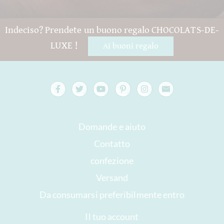
Indeciso? Prendete un buono regalo CHOCOLATS-DE-
LUXE !
Ai buoni regalo
Domande e aiuto
Contatto
confezione
Versand
Da consumarsi preferibilmente entro
Il tuo account