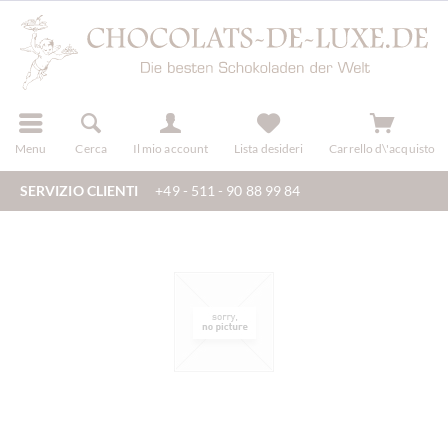
registra
Menu
Cerca
Il mio account
Lista desideri
Carrello d\'acquisto
SERVIZIO CLIENTI
+49 - 511 - 90 88 99 84