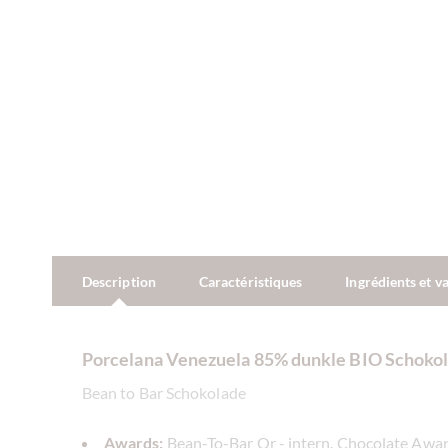
Description
Caractéristiques
Ingrédients et v
Porcelana Venezuela 85% dunkle BIO Schoko
Bean to Bar Schokolade
Awards:
Bean-To-Bar Or - intern. Chocolate Awa