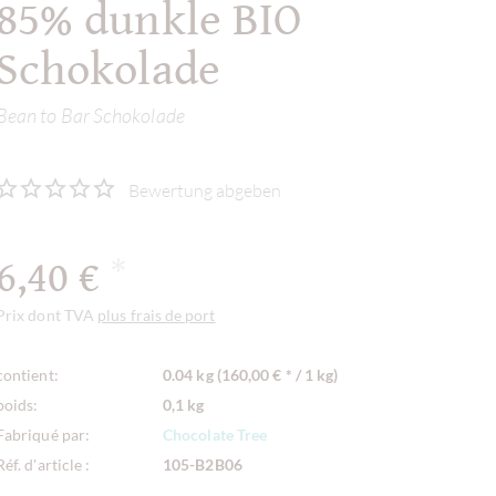
85% dunkle BIO
Schokolade
Bean to Bar Schokolade
Bewertung abgeben
6,40 €
*
Prix dont TVA
plus frais de port
contient:
0.04 kg (160,00 € * / 1 kg)
poids:
0,1 kg
Fabriqué par:
Chocolate Tree
Réf. d'article :
105-B2B06