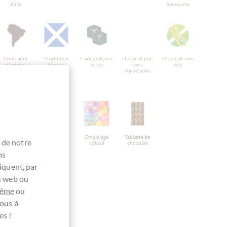
85 %
Venezuela
Continent
Produit en
Chocolat avec
chocolat pur,
chocolat sans
d'origine
Écosse,
sucre
sans
soja
Chocolat
chocolat
ingrédients
d'Amérique du
écossais
Sud
chocolat
sans gluten
Emballage
Tablette de
 de notre
végétalien
coloré
chocolat
ns
iquent, par
es web ou
même
ou
ous à
es !