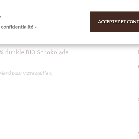
»
ez-vous ici pour notre SchokoNEWS:
ACCEPTEZ ET CONTI
 confidentialité »
5% dunkle BIO Schokolade
 Merci pour votre soutien.