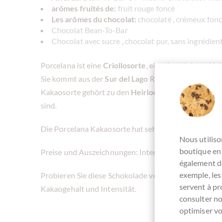
arômes fruités de:
fruit rouge foncé
Les arômes du chocolat:
chocolaté
,
crémeux fon
Chocolat Bean-To-Bar
Chocolat avec sucre
,
chocolat pur, sans ingrédien
Porcelana ist eine
Criollosorte
, eine der edelsten Ka
Sie kommt aus der
Sur del Lago
Region im Nord Weste
Kakaosorte gehört zu den
Heirloom Kakaosorten
, 
sind.
Die Porcelana Kakaosorte hat sehr fruchtige, ausbal
Nous utiliso
boutique en 
Preise und Auszeichnungen: International Chocolat
également de
exemple, les
Probieren Sie diese Schokolade von
Chocolate Tree 
servent à p
Kakaogehalt und Intensität.
consulter n
optimiser vo