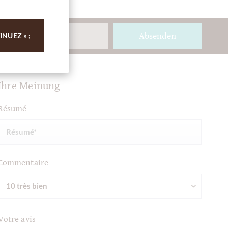
Absenden
NUEZ » ;
Ihre Meinung
Résumé
Commentaire
Votre avis