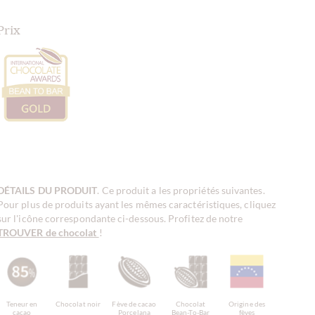
Prix
DÉTAILS DU PRODUIT
. Ce produit a les propriétés suivantes.
Pour plus de produits ayant les mêmes caractéristiques, cliquez
sur l'icône correspondante ci-dessous. Profitez de notre
TROUVER de chocolat
!
Teneur en
Chocolat noir
Fève de cacao
Chocolat
Origine des
cacao
Porcelana
Bean-To-Bar
fèves