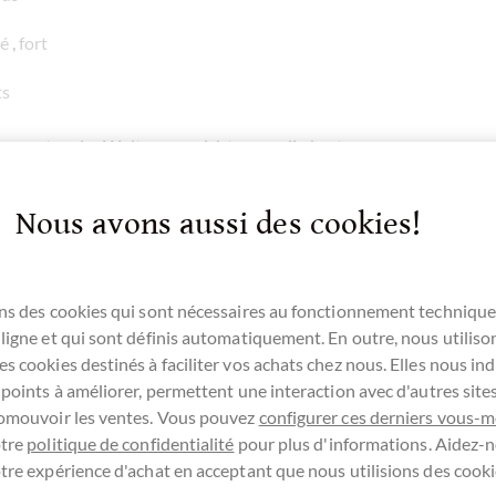
cé
,
fort
ts
kaosorten der Welt, wenn nicht sogar die beste.
n des Maracaibo See in Venezuela. Die
die besondere Aromen aufweisen und sortenrein
Nous avons aussi des cookies!
ancierte Aromen.
ns des cookies qui sont nécessaires au fonctionnement technique
ligne et qui sont définis automatiquement. En outre, nous utiliso
e Awards 2016:
European Gold
s cookies destinés à faciliter vos achats chez nous. Elles nous ind
 points à améliorer, permettent une interaction avec d'autres sit
85% Porcelana Venezuela
mit hohem
romouvoir les ventes. Vous pouvez
configurer ces derniers vous-
otre
politique de confidentialité
pour plus d'informations. Aidez-n
tre expérience d'achat en acceptant que nous utilisions des cooki