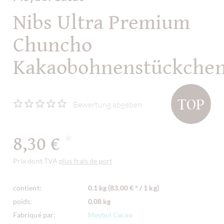
Nibs Ultra Premium
Chuncho
Kakaobohnenstückche
TOP
Bewertung abgeben
8,30 €
*
Prix dont TVA
plus frais de port
contient:
0.1 kg (83,00 € * / 1 kg)
poids:
0,08 kg
Fabriqué par:
Meybol Cacao