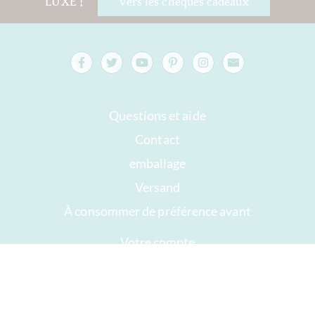
LUXE !
Vers les chèques cadeaux
Questions et aide
Contact
emballage
Versand
À consommer de préférence avant
Votre compte
AGB
Droit de rétractation
intimité