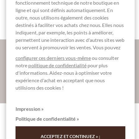
fonctionnement technique de notre boutique en
ligne et qui sont définis automatiquement. En
Kakaonibs /
Schokoladen-
outre, nous utilisons également des cookies
Kakaobohnenstückchen
Macherinnen
destinés à faciliter vos achats chez nous. Elles nous
indiquent, par exemple, les points à améliorer,
permettent une interaction avec d'autres sites web
Plus d'informations sur le bon chocolat?
ou servent à promouvoir les ventes. Vous pouvez
Inscrivez-vous ici pour notre SchokoNEWS:
configurer ces derniers vous-même
ou consulter
notre
politique de confidentialité
pour plus
d'informations. Aidez-nous à optimiser votre
expérience d'achat en acceptant que nous
utilisions des cookies !
Absenden
Impression »
Politique de confidentialité »
Autres clients notés Nibs Ultra Premium
Chuncho Kakaobohnenstückchen
ACCEPTEZ ET CONTINUEZ » ;