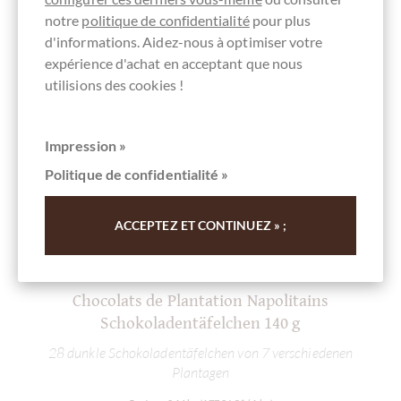
notre
politique de confidentialité
pour plus
d'informations. Aidez-nous à optimiser votre
expérience d'achat en acceptant que nous
utilisions des cookies !
Impression »
Politique de confidentialité »
ACCEPTEZ ET CONTINUEZ » ;
Cluizel
Chocolats de Plantation Napolitains
M
Schokoladentäfelchen 140 g
28 dunkle Schokoladentäfelchen von 7 verschiedenen
Plantagen