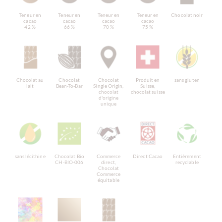
Teneur en
Teneur en
Teneur en
Teneur en
Chocolat noir
cacao
cacao
cacao
cacao
42 %
66 %
70 %
75 %
Chocolat au
Chocolat
Chocolat
Produit en
sans gluten
lait
Bean-To-Bar
Single Origin,
Suisse,
chocolat
chocolat suisse
d'origine
unique
sans lécithine
Chocolat Bio
Commerce
Direct Cacao
Entièrement
CH-BIO-006
direct,
recyclable
Chocolat
Commerce
équitable