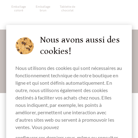
Emballage
Emballage
Tablette de
coloré
brun
chocolat
Plus d'informations sur le bon chocolat?
Nous avons aussi des
Inscrivez-vous ici pour notre SchokoNEWS:
cookies!
Nous utilisons des cookies qui sont nécessaires au
fonctionnement technique de notre boutique en
Absenden
ligne et qui sont définis automatiquement. En
outre, nous utilisons également des cookies
destinés à faciliter vos achats chez nous. Elles
nous indiquent, par exemple, les points à
améliorer, permettent une interaction avec
d'autres sites web ou servent à promouvoir les
Accessoire
ventes. Vous pouvez
configurer ces derniers vous-même
ou consulter