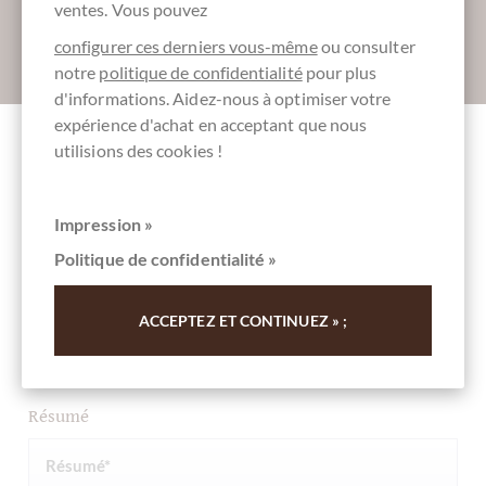
ventes. Vous pouvez
configurer ces derniers vous-même
ou consulter
Absenden
notre
politique de confidentialité
pour plus
d'informations. Aidez-nous à optimiser votre
expérience d'achat en acceptant que nous
utilisions des cookies !
Autres clients notés Iingot Nocciolato
Fondente - Nuss Miniriegel Zartbitter 56%
Impression »
Politique de confidentialité »
Rédigez la première évaluation et aidez les autres clients.
Merci pour votre soutien.
ACCEPTEZ ET CONTINUEZ » ;
Ihre Meinung
Résumé