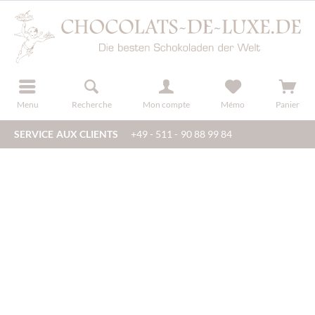
u
s'inscrire
Menu
Recherche
Mon compte
Mémo
Panier
SERVICE AUX CLIENTS
+49 - 511 - 90 88 99 84