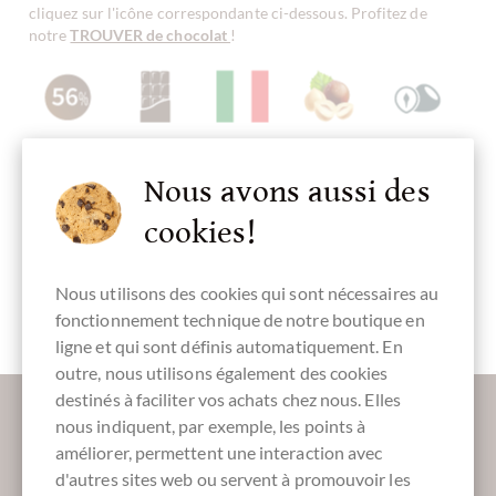
cliquez sur l'icône correspondante ci-dessous. Profitez de
notre
TROUVER de chocolat
!
Teneur en
Chocolat noir
Produit en
Chocolat aux
Chocolat à la
cacao
Italie, chocolat
noisettes
noisette
56 %
italien
entières
Nous avons aussi des
cookies!
Nous utilisons des cookies qui sont nécessaires au
sans alcool
sans gluten
Emballage
Barre
Fingerfood
brun
doux
fonctionnement technique de notre boutique en
ligne et qui sont définis automatiquement. En
outre, nous utilisons également des cookies
Plus d'informations sur le bon chocolat?
destinés à faciliter vos achats chez nous. Elles
nous indiquent, par exemple, les points à
Inscrivez-vous ici pour notre SchokoNEWS:
améliorer, permettent une interaction avec
d'autres sites web ou servent à promouvoir les