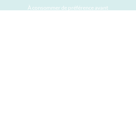
À consommer de préférence avant
Votre compte
AGB
Droit de rétractation
intimité
Plan du site
Récompenses
Öffnungszeiten
Impressum
Bon chocolat
Presse
Offrir du chocolat