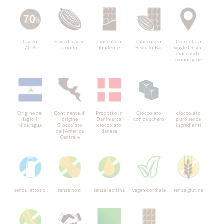
Cacao
Fava di cacao
cioccolato
Cioccolato
Cioccolato
70 %
criollo
fondente
Bean-To-Bar
Single Origin,
cioccolato
monorigine
Origine dei
Continente di
Prodotto in
Cioccolato
cioccolato
fagioli
origine
Danimarca,
con zucchero
puro senza
Nicaragua
Cioccolato
cioccolato
ingredienti
dall'America
danese
Centrale
senza lattosio
senza noci
senza lecitina
vegan-cordiale
senza glutine