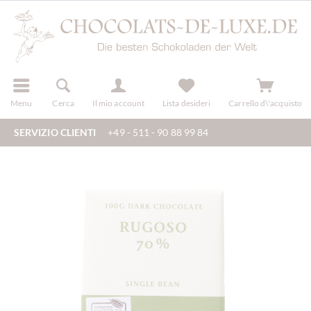
registra
Menu
Cerca
Il mio account
Lista desideri
Carrello d\'acquisto
SERVIZIO CLIENTI
+49 - 511 - 90 88 99 84