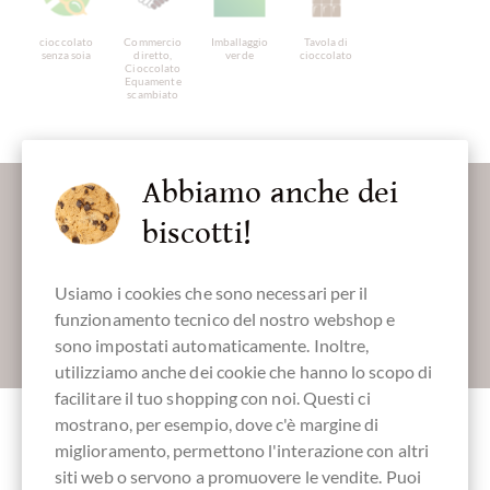
cioccolato
Commercio
Imballaggio
Tavola di
senza soia
diretto,
verde
cioccolato
Cioccolato
Equamente
scambiato
Abbiamo anche dei
Maggiori informazioni sul buon cioccolato?
Registrati qui per i nostri SchokoNEWS:
biscotti!
Usiamo i cookies che sono necessari per il
funzionamento tecnico del nostro webshop e
Absenden
sono impostati automaticamente. Inoltre,
utilizziamo anche dei cookie che hanno lo scopo di
facilitare il tuo shopping con noi. Questi ci
mostrano, per esempio, dove c'è margine di
miglioramento, permettono l'interazione con altri
siti web o servono a promuovere le vendite. Puoi
Accessori