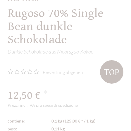
Rugoso 70% Single
Bean dunkle
Schokolade
Dunkle Schokolade aus Nicaragua Kakao
TOP
Bewertung abgeben
12,50 €
*
Prezzi incl. IVA
più spese di spedizione
contiene:
0.1 kg (125,00 € * / 1 kg)
peso:
0,11 kg