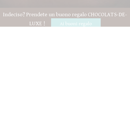
Indeciso? Prendete un buono regalo CHOCOLATS-DE-
LUXE !
Ai buoni regalo
Domande e aiuto
Contatto
confezione
Versand
Da consumarsi preferibilmente entro
Il tuo account