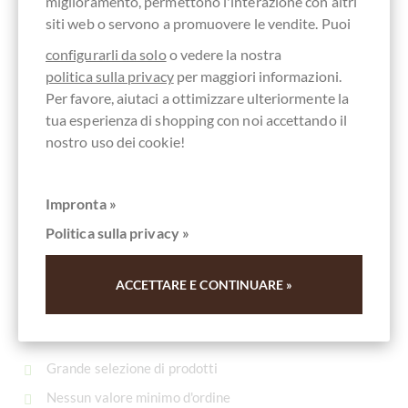
miglioramento, permettono l'interazione con altri
siti web o servono a promuovere le vendite. Puoi
Schell Schokolade
configurarli da solo
o vedere la nostra
70% Coeur de Cacao Kakaobohnenstückchen
politica sulla privacy
per maggiori informazioni.
Dunkle Lagenschokolade aus St. Domingo
Per favore, aiutaci a ottimizzare ulteriormente la
tua esperienza di shopping con noi accettando il
Contenuto
50 g
(118,00 € * / 1 kg)
nostro uso dei cookie!
5,90 €
*
Impronta »
Politica sulla privacy »
I VOSTRI VANTAGGI
ACCETTARE E CONTINUARE »
I VOSTRI VANTAGGI
SU
CHOCOLATS-DE-LUXE.COM
Grande selezione di prodotti
Nessun valore minimo d'ordine