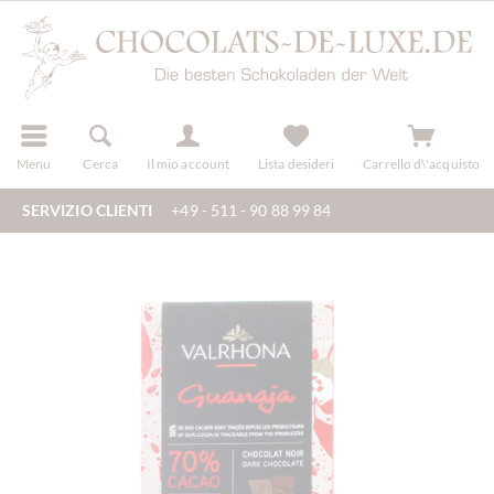
registra
Menu
Cerca
Il mio account
Lista desideri
Carrello d\'acquisto
SERVIZIO CLIENTI
+49 - 511 - 90 88 99 84