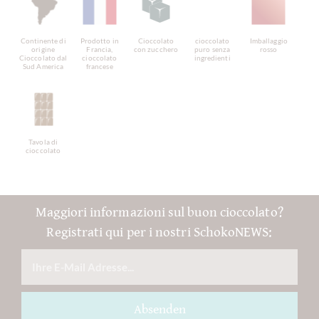
Continente di
Prodotto in
Cioccolato
cioccolato
Imballaggio
origine
Francia,
con zucchero
puro senza
rosso
Cioccolato dal
cioccolato
ingredienti
Sud America
francese
Tavola di
cioccolato
Maggiori informazioni sul buon cioccolato?
Registrati qui per i nostri SchokoNEWS:
Absenden