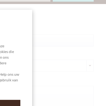
Ihre Meinung
Samenvatting
nze
okies die
Commentaar
en ons
dere
 Help ons uw
gebruik van
Uw mening