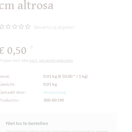
cm altrosa
Bewertung abgeben
€ 0,50
*
Prijzen incl. btw
excl. verzendingskosten
bevat:
0.01 kg (€ 50,00 * / 1 kg)
Gewicht:
0,01 kg
Gemaakt door:
Verpackung
Productnr.:
300-00190
Niet los te bestellen
Dit product is alleen als set verkrijgbaar en kan niet los besteld