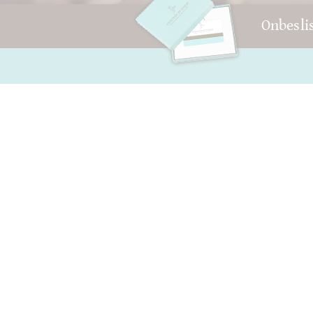
Onbesli
Vragen en hulp
Jouw rekening
Contact
AGB
verpakking
Herroepingsrecht
Versand
privacy
Houdbaar tot
Sitemap