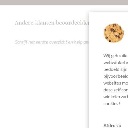
Andere klanten beoordeelden Organzabeutel
Schrijf het eerste overzicht en help andere klanten. Dank 
Wij gebruike
webwinkel en
bedoeld zijn
bijvoorbeeld
websites mog
deze zelf co
winkelervari
cookies!
Afdruk »