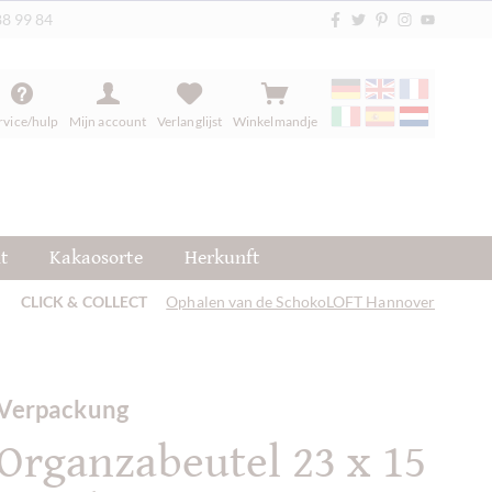
88 99 84
rvice/hulp
Mijn account
Verlanglijst
Winkelmandje
t
Kakaosorte
Herkunft
CLICK & COLLECT
Ophalen van de SchokoLOFT Hannover
Verpackung
Organzabeutel 23 x 15