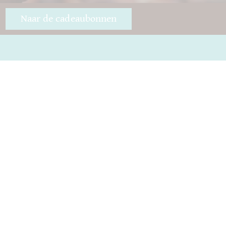
Naar de cadeaubonnen
Onderscheidingen
Goede chocolade
Öffnungszeiten
Haast je
Impressum
Chocolade weggeven
ICA