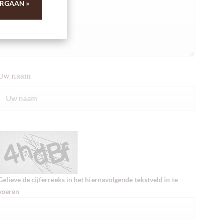
RGAAN »
Uw naam
Gelieve de cijferreeks in het hiernavolgende tekstveld in te
voeren