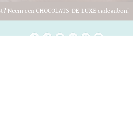
st? Neem een CHOCOLATS-DE-LUXE cadeaubon!
Copyright © 2022 -
chocolats-de-luxe.de
* Alle prijzen zijn inclusief BTW, plus
verzendkosten
.