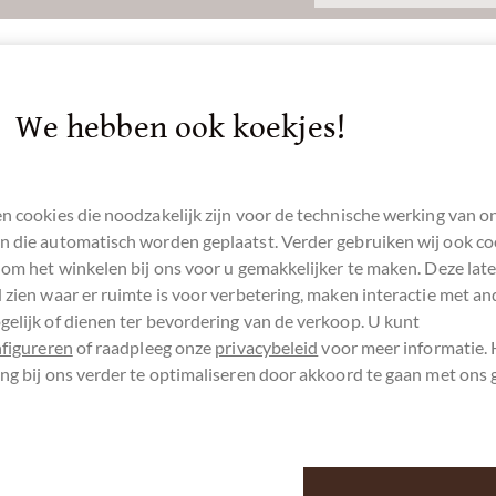
 23 x 15 cm altrosa
We hebben ook koekjes!
u voor uw steun.
n cookies die noodzakelijk zijn voor de technische werking van o
 die automatisch worden geplaatst. Verder gebruiken wij ook co
 om het winkelen bij ons voor u gemakkelijker te maken. Deze lat
 zien waar er ruimte is voor verbetering, maken interactie met an
elijk of dienen ter bevordering van de verkoop. U kunt
nfigureren
of raadpleeg onze
privacybeleid
voor meer informatie.
ng bij ons verder te optimaliseren door akkoord te gaan met ons 