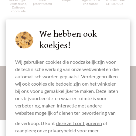
Zwitserland,
gecertificeerd
chocolade
CH-BIO-006
Zwitserse
chocolade
We hebben ook
koekjes!
Nachhaltig
Organisch
Volledig
Verpakking
Couverture
angebaut
recyclebaar
zwart
Wij gebruiken cookies die noodzakelijk zijn voor
de technische werking van onze webwinkel en die
Laat ons uw inbox verzoeten:
automatisch worden geplaatst. Verder gebruiken
wij ook cookies die bedoeld zijn om het winkelen
bij ons voor u gemakkelijker te maken. Deze laten
ons bijvoorbeeld zien waar er ruimte is voor
verbetering, maken interactie met andere
Absenden
websites mogelijk of dienen ter bevordering van
de verkoop. U kunt
deze zelf configureren
of
raadpleeg onze
privacybeleid
voor meer