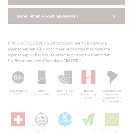
Ingrediënten & voedingswaarden
PRODUCTGEGEVENS
. Dit product heeft de volgende
eigenschappen. Klik voor meer producten met dezelfde
eigenschap op het desbetreffende pictogram hieronder.
Profiteer van onze
Chocolade FINDER
!
Cacaogehalte
pure
Bean-To-Bar
Bonen
Continent van
64 %
chocolade
chocolade
Oorsprong
Oorsprong
Peru
Chocolade uit
Zuid-Amerika
Vervaardigd in
Halal
Kosjer
veganistische
Bio chocolade