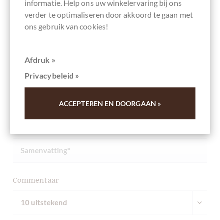
informatie. Help ons uw winkelervaring bij ons
Andere klanten beoordeelden Kuvertüre
verder te optimaliseren door akkoord te gaan met
64% ELMER BIO Alto Huayabamba Valley
ons gebruik van cookies!
Peru - 250 g Beutel
Afdruk »
Schrijf het eerste overzicht en help andere klanten. Dank
u voor uw steun.
Privacybeleid »
ACCEPTEREN EN DOORGAAN »
Ihre Meinung
Samenvatting
Commentaar