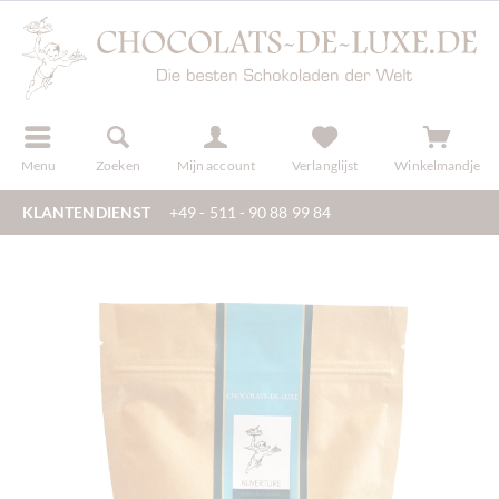
f
registreren
Menu
Zoeken
Mijn account
Verlanglijst
Winkelmandje
KLANTENDIENST
+49 - 511 - 90 88 99 84