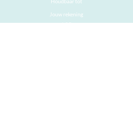
Houdbaar tot
Jouw rekening
AGB
Herroepingsrecht
privacy
Sitemap
Onderscheidingen
Öffnungszeiten
Impressum
Goede chocolade
Haast je
Chocolade weggeven
ICA