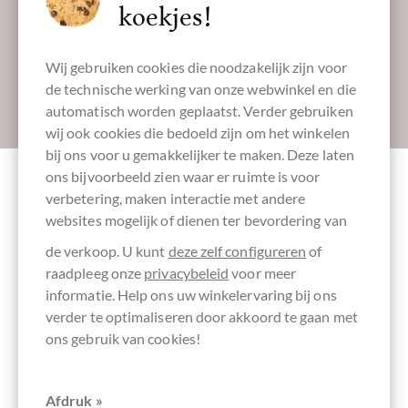
Laat ons uw inbox verzoeten:
koekjes!
Wij gebruiken cookies die noodzakelijk zijn voor
de technische werking van onze webwinkel en die
Absenden
automatisch worden geplaatst. Verder gebruiken
wij ook cookies die bedoeld zijn om het winkelen
bij ons voor u gemakkelijker te maken. Deze laten
ons bijvoorbeeld zien waar er ruimte is voor
verbetering, maken interactie met andere
Andere klanten beoordeelden Doping
websites mogelijk of dienen ter bevordering van
Fitnesskakao - 28% Trinkschokolade
de verkoop. U kunt
deze zelf configureren
of
raadpleeg onze
privacybeleid
voor meer
Schrijf het eerste overzicht en help andere klanten. Dank
informatie. Help ons uw winkelervaring bij ons
u voor uw steun.
verder te optimaliseren door akkoord te gaan met
ons gebruik van cookies!
Ihre Meinung
Afdruk »