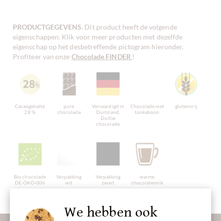
PRODUCTGEGEVENS
. Dit product heeft de volgende
eigenschappen. Klik voor meer producten met dezelfde
eigenschap op het desbetreffende pictogram hieronder.
Profiteer van onze
Chocolade FINDER
!
Cacaogehalte
pure
Vervaardigd in
Chocolade met
glutenvrij
28 %
chocolade
Duitsland,
tonkaboon
Duitse
chocolade
Bio chocolade
Verpakking
Verpakking
warme
DE-ÖKO-006
wit
zwart
chocolatemilk
We hebben ook