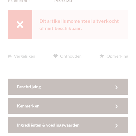
Productnr.:
195-0130
Dit artikel is momenteel uitverkocht
of niet beschikbaar.
Vergelijken
Onthouden
Opmerking
Beschrijving
Kenmerken
Ingrediënten & voedingswaarden