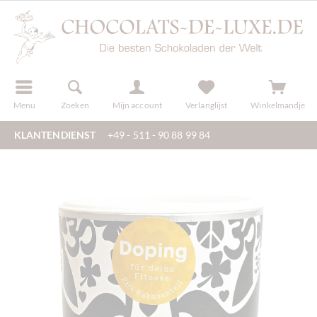
f
registreren
Menu
Zoeken
Mijn account
Verlanglijst
Winkelmandje
KLANTENDIENST
+49 - 511 - 90 88 99 84