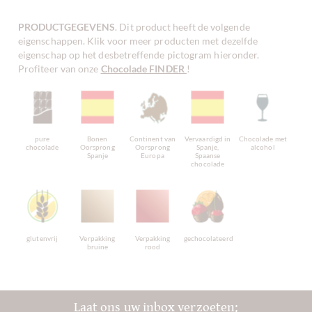
PRODUCTGEGEVENS
. Dit product heeft de volgende
eigenschappen. Klik voor meer producten met dezelfde
eigenschap op het desbetreffende pictogram hieronder.
Profiteer van onze
Chocolade FINDER
!
pure
Bonen
Continent van
Vervaardigd in
Chocolade met
chocolade
Oorsprong
Oorsprong
Spanje,
alcohol
Spanje
Europa
Spaanse
chocolade
glutenvrij
Verpakking
Verpakking
gechocolateerd
bruine
rood
Laat ons uw inbox verzoeten: