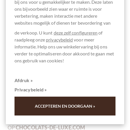
bij ons voor u gemakkelijker te maken. Deze laten
ons bijvoorbeeld zien waar er ruimte is voor
verbetering, maken interactie met andere
websites mogelijk of dienen ter bevordering van
de verkoop. U kunt
deze zelf configureren
of
raadpleeg onze
privacybeleid
voor meer
Giovanni Cogno
informatie. Help ons uw winkelervaring bij ons
Lamorresi Praline mit Alkoholcreme gefüllt -
verder te optimaliseren door akkoord te gaan met
in dunkler Schokolade
ons gebruik van cookies!
Afdruk »
Inhoud
0.02 kg
(€ 75,00 * / 1 kg)
€ 1,50
*
Privacybeleid »
ACCEPTEREN EN DOORGAAN »
< STERK>UW VOORDELEN
OP
CHOCOLATS-DE-LUXE.COM