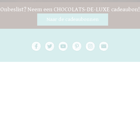
Onbeslist? Neem een CHOCOLATS-DE-LUXE cadeaubon!
Naar de cadeaubonnen
Vragen en hulp
Contact
verpakking
Versand
Houdbaar tot
Jouw rekening
AGB