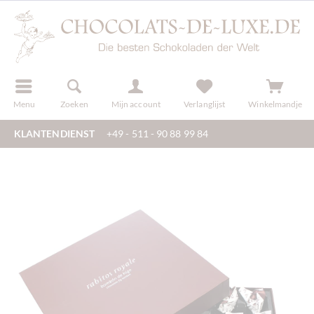
f
registreren
Menu
Zoeken
Mijn account
Verlanglijst
Winkelmandje
KLANTENDIENST
+49 - 511 - 90 88 99 84