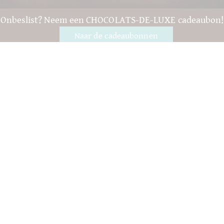
Onbeslist? Neem een CHOCOLATS-DE-LUXE cadeaubon!
Naar de cadeaubonnen
Vragen en hulp
Contact
verpakking
Versand
Houdbaar tot
Jouw rekening
AGB