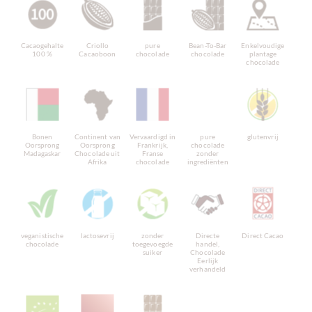
Cacaogehalte
Criollo
pure
Bean-To-Bar
Enkelvoudige
100 %
Cacaoboon
chocolade
chocolade
plantage
chocolade
Bonen
Continent van
Vervaardigd in
pure
glutenvrij
Oorsprong
Oorsprong
Frankrijk,
chocolade
Madagaskar
Chocolade uit
Franse
zonder
Afrika
chocolade
ingrediënten
veganistische
lactosevrij
zonder
Directe
Direct Cacao
chocolade
toegevoegde
handel,
suiker
Chocolade
Eerlijk
verhandeld