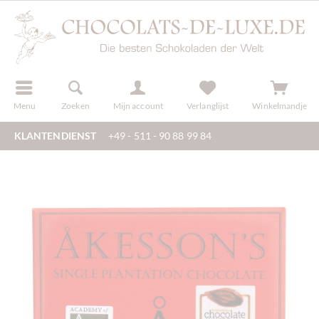
f
registreren
Menu
Zoeken
Mijn account
Verlanglijst
Winkelmandje
KLANTENDIENST
+49 - 511 - 90 88 99 84