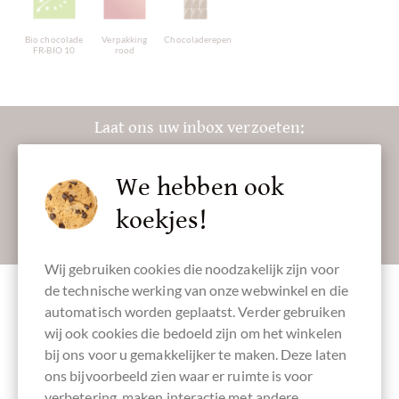
Bio chocolade
Verpakking
Chocoladerepen
FR-BIO 10
rood
Laat ons uw inbox verzoeten:
We hebben ook
koekjes!
Absenden
Wij gebruiken cookies die noodzakelijk zijn voor
de technische werking van onze webwinkel en die
automatisch worden geplaatst. Verder gebruiken
wij ook cookies die bedoeld zijn om het winkelen
Toebehoren
bij ons voor u gemakkelijker te maken. Deze laten
ons bijvoorbeeld zien waar er ruimte is voor
verbetering, maken interactie met andere