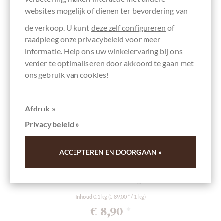
websites mogelijk of dienen ter bevordering van
de verkoop. U kunt
deze zelf configureren
of
raadpleeg onze
privacybeleid
voor meer
informatie. Help ons uw winkelervaring bij ons
verder te optimaliseren door akkoord te gaan met
ons gebruik van cookies!
Afdruk »
Privacybeleid »
Pralus
ACCEPTEREN EN DOORGAAN »
Madagascar Criollo 75% Schokolade
Dunkle Schokolade aus Madagaskar - BIO
Inhoud
0.1 kg
(€ 89,00 * / 1 kg)
€ 8,90
*