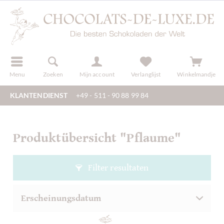
f
registreren
Menu
Zoeken
Mijn account
Verlanglijst
Winkelmandje
KLANTENDIENST
+49 - 511 - 90 88 99 84
Produktübersicht "Pflaume"
Filter resultaten