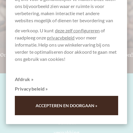
ons bijvoorbeeld zien waar er ruimte is voor
verbetering, maken interactie met andere
websites mogelijk of dienen ter bevordering van
de verkoop. U kunt
deze zelf configureren
of
raadpleeg onze
privacybeleid
voor meer
informatie. Help ons uw winkelervaring bij ons
verder te optimaliseren door akkoord te gaan met
Onbeslist? Neem een CHOCOLATS-DE-LUXE cadeaubon!
ons gebruik van cookies!
Naar de cadeaubonnen
Afdruk »
Privacybeleid »
ACCEPTEREN EN DOORGAAN »
Vragen en hulp
Contact
verpakking