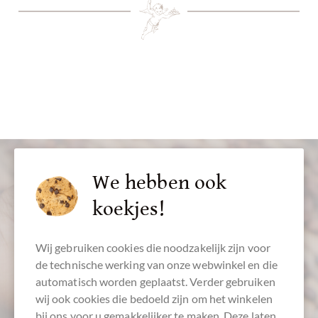
We hebben ook
koekjes!
Wij gebruiken cookies die noodzakelijk zijn voor
klantendienst
de technische werking van onze webwinkel en die
automatisch worden geplaatst. Verder gebruiken
+49 - 511 - 90 88 99 84
wij ook cookies die bedoeld zijn om het winkelen
bij ons voor u gemakkelijker te maken. Deze laten
Ma - Vr 10.00-18.00