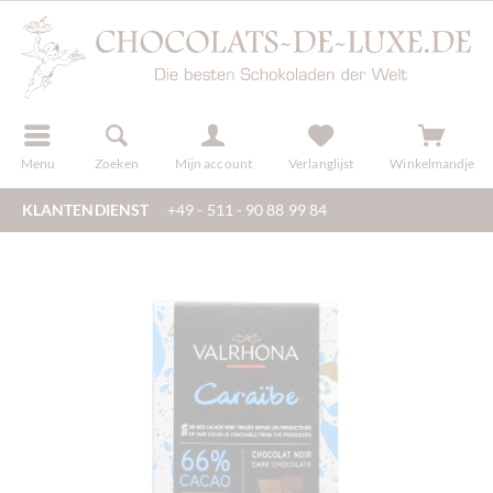
f
registreren
Menu
Zoeken
Mijn account
Verlanglijst
Winkelmandje
KLANTENDIENST
+49 - 511 - 90 88 99 84