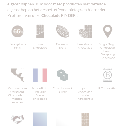
eigenschappen. Klik voor meer producten met dezelfde
eigenschap op het desbetreffende pictogram hieronder.
Profiteer van onze
Chocolade FINDER
!
Cacaogehalte
pure
Cacaomix,
Bean-To-Bar
Single Origin
66 %
chocolade
Blend
chocolade
Chocolade,
Enkele
Oorsprong
Chocolade
Continent van
Vervaardigd in
Chocolade met
pure
B-Corporation
Oorsprong
Frankrijk,
suiker
chocolade
Chocolade uit
Franse
zonder
Midden-
chocolade
ingrediënten
Amerika