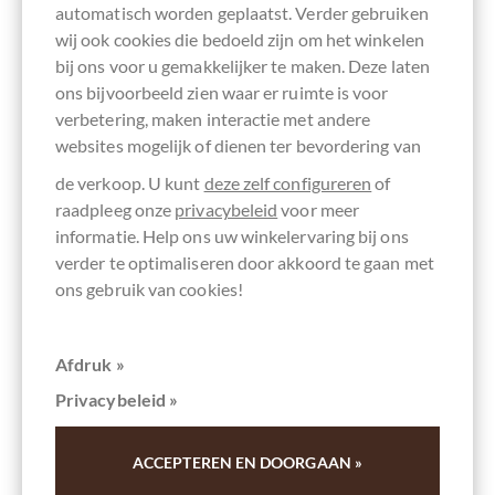
automatisch worden geplaatst. Verder gebruiken
wij ook cookies die bedoeld zijn om het winkelen
bij ons voor u gemakkelijker te maken. Deze laten
ons bijvoorbeeld zien waar er ruimte is voor
verbetering, maken interactie met andere
websites mogelijk of dienen ter bevordering van
de verkoop. U kunt
deze zelf configureren
of
raadpleeg onze
privacybeleid
voor meer
informatie. Help ons uw winkelervaring bij ons
verder te optimaliseren door akkoord te gaan met
ons gebruik van cookies!
Grenada Chocolate Company
Afdruk »
60% Organic Dark Chocolate
Privacybeleid »
Bio Schokolade hergestellt auf Grenada
Inhoud
0.09 kg
(€ 74,44 * / 1 kg)
ACCEPTEREN EN DOORGAAN »
€ 6,70
*