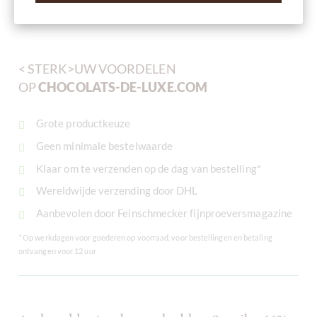
< STERK>UW VOORDELEN
OP
CHOCOLATS-DE-LUXE.COM
Grote productkeuze
Geen minimale bestelwaarde
Klaar om te verzenden op de dag van bestelling*
Wereldwijde verzending door DHL
Aanbevolen door Feinschmecker fijnproeversmagazine
* Op werkdagen voor goederen op voorraad, voor bestellingen en betaling
ontvangen voor 12 uur