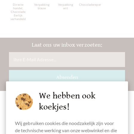
Directe
Verpakking
Verpakking
Chocoladerepen
handel,
blauw
wit
Chocolade
Eerlijk
verhandeld
Laat ons uw inbox verzoeten:
Absenden
We hebben ook
koekjes!
Toebehoren
Wij gebruiken cookies die noodzakelijk zijn voor
de technische werking van onze webwinkel en die