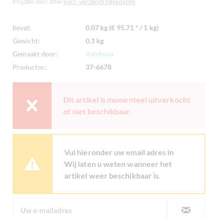
Prijzen incl. btw
excl. verzendingskosten
bevat:
0.07 kg (€ 95,71 * / 1 kg)
Gewicht:
0,1 kg
Gemaakt door:
Valrhona
Productnr.:
37-6678
Dit artikel is momenteel uitverkocht
of niet beschikbaar.
Vul hieronder uw email adres in
Wij laten u weten wanneer het
artikel weer beschikbaar is.