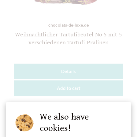
chocolats-de-luxe.de
Weihnachtlicher Tartufibeutel No 5 mit 5
verschiedenen Tartufi Pralinen
Details
Add to
cart
€6.10
*
We also have
Add to wish list
cookies!