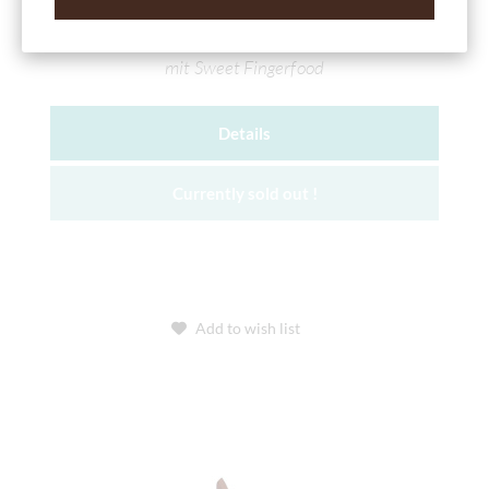
Schokoladen Geschenktüte Von...Für
gefüllt
mit Sweet Fingerfood
Details
Currently sold out !
Add to wish list