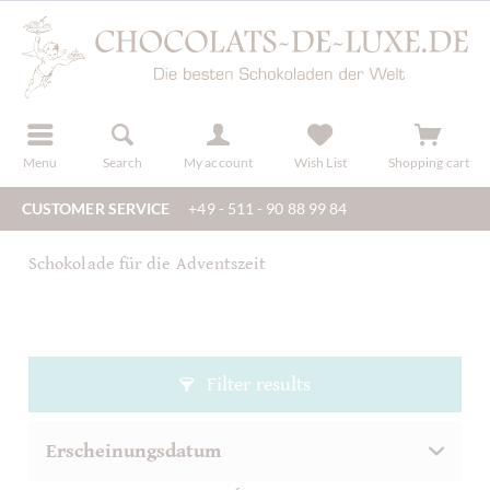
r
register
Menu
Search
My account
Wish List
Shopping cart
CUSTOMER SERVICE
+49 - 511 - 90 88 99 84
Schokolade für die Adventszeit
Filter results