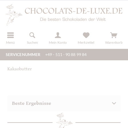
der
registrieren
Menü
Suchen
Mein Konto
Merkzettel
Warenkorb
SERVICENUMMER
+49 - 511 - 90 88 99 84
Kakaobutter